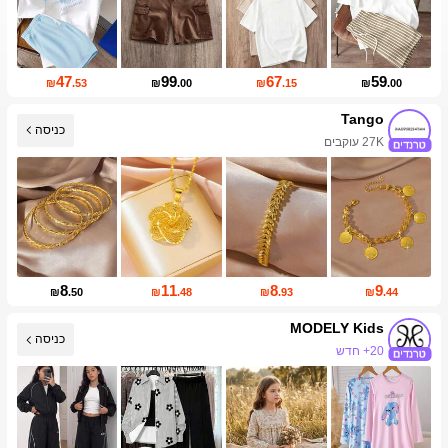
47
99
67
59
₪
.53
₪
.00
₪
.15
₪
.00
Tango
כניסה
27K עוקבים
8
11
8
9
₪
.50
₪
.48
₪
.93
₪
.44
MODELY Kids
כניסה
20+ חדש