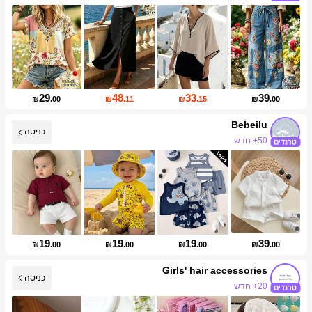
עליית עוקבים של 14%
29
48
33
39
₪
.00
₪
.11
₪
.15
₪
.00
Bebeilu
50+ חדש
כניסה
עליית עוקבים של 18%
19
19
19
39
₪
.00
₪
.00
₪
.00
₪
.00
Girls' hair accessories
כניסה
20+ חדש
עליית עוקבים של 910%