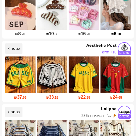
8
10
16
6
₪
.20
₪
.60
₪
.20
₪
.10
Aesthetic Post
כניסה
10+ חדש
101K עוקבים
37
33
22
24
₪
.66
₪
.15
₪
.35
₪
.65
Lalippa
כניסה
עלייה במכירות 23%
109K עוקבים