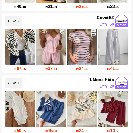
40
21
25
22
₪
.40
₪
.20
₪
.25
₪
.90
CovetEZ
50+ חדש
כניסה
174K עוקבים
67
37
24
41
₪
.15
₪
.44
₪
.65
₪
.65
LMoss Kids
כניסה
20+ חדש
עליית עוקבים של 41%
50
15
24
14
₪
.15
₪
.08
₪
.65
₪
.50