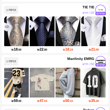
TIE TIE
כניסה
20+ חדש
עליית עוקבים של 16%
18
22
18
21
₪
.60
₪
.80
₪
.19
₪
.09
Manfinity EMRG
50+ חדש
כניסה
עליית עוקבים של 13%
59
47
50
35
₪
.00
₪
.53
₪
.15
₪
.28
Trelyra