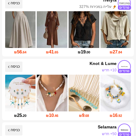
כניסה
עלייה במכירות 327%
עליית עוקבים של 413%
56
41
19
27
₪
.64
₪
.65
₪
.00
₪
.84
Knot & Lume
כניסה
10+ חדש
34K עוקבים
25
10
9
16
₪
.20
₪
.46
₪
.68
₪
.92
Selamara
כניסה
50+ חדש