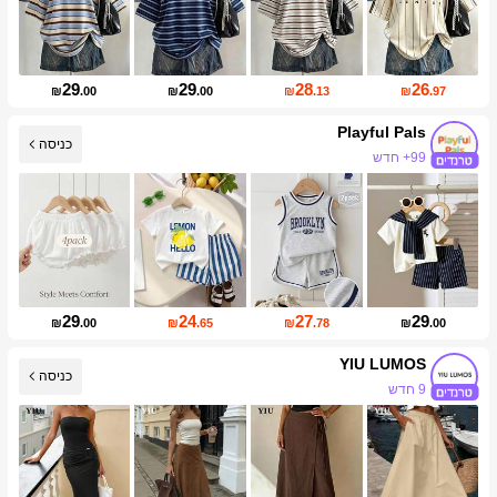
29
29
28
26
₪
.00
₪
.00
₪
.13
₪
.97
Playful Pals
כניסה
99+ חדש
עליית עוקבים של 17%
29
24
27
29
₪
.00
₪
.65
₪
.78
₪
.00
YIU LUMOS
כניסה
9 חדש
עליית עוקבים של 12%