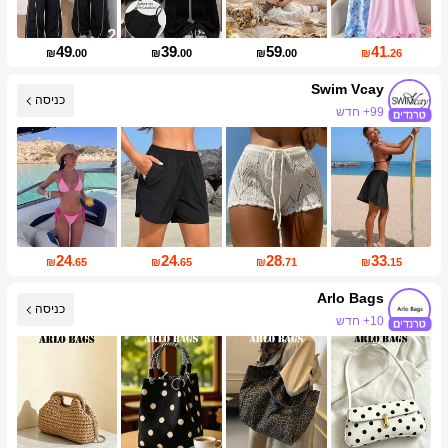
49
39
59
41
₪
.00
₪
.00
₪
.00
₪
.26
Swim Vcay
כניסה
99+ חדש
598K עוקבים
24
24
28
33
₪
.65
₪
.65
₪
.71
₪
.15
Arlo Bags
כניסה
10+ חדש
10K עוקבים