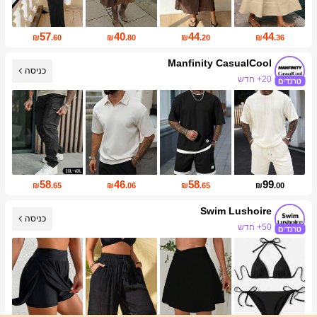
57
40
44
44
₪
.60
₪
.80
₪
.20
₪
.36
Manfinity CasualCool
כניסה
20+ חדש
169K עוקבים
58
46
58
99
₪
.65
₪
.06
₪
.65
₪
.00
Swim Lushoire
כניסה
50+ חדש
עליית עוקבים של 10%