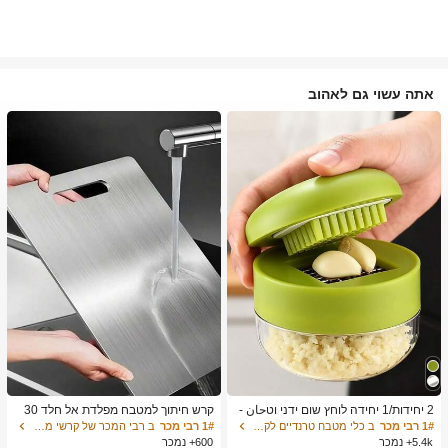
אתה עשוי גם לאהוב
2 יחידות/1 יחידה לוחץ שום ידני וטحان -
קרש חיתוך למטבח מפלדת אל חלד 30
כלי מטבח רב-תכליתי, ניתן להשתמש לקי
4, מתאים לחיתוך בשר, פירות וירקות, קל
1# רבי מכר
ב כלי מטבח טרנדיים לקיץ ולחוץ כלי מטבח אחרים
1# רבי מכר
ב רבי המכר של קרשי מטבח ושטיחים קרשי חיתוך, מחצלות
צוץ, פריסה וטחינה, מתאים לבית, מסעד
לניקוי, לבישול ביתי
5.4k+ נמכר
600+ נמכר