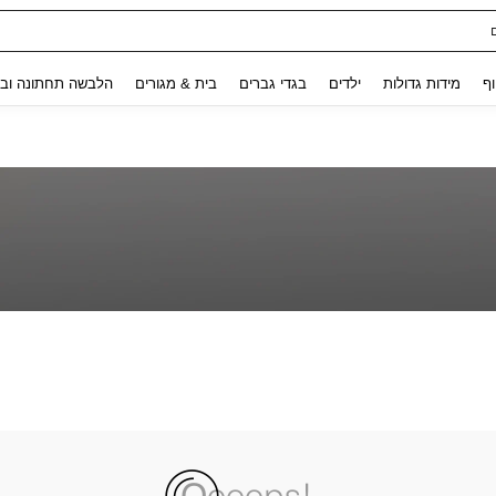
Use up and down arrow keys to חיפוש אחרון and לחפש ולמצוא. Press Enter to select.
וף
מידות גדולות
ילדים
בגדי גברים
בית & מגורים
הלבשה תחתונה ובג