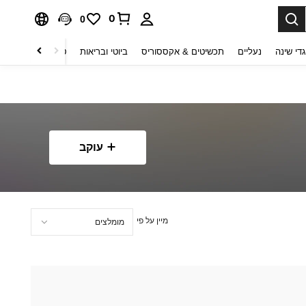
0
0
די שינה
נעליים
תכשיטים & אקססוריס
ביוטי ובריאות
טקסטיל לבית
ט
עוקב
מיין על פי