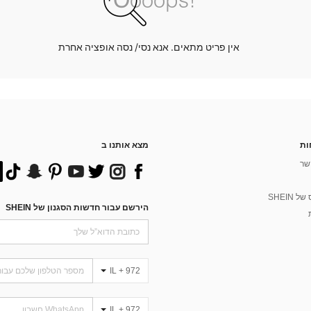
אין פריט מתאים. אנא נסי/ נסה אופציה אחרת
ות
מצא אותנו ב
שר
 SHEIN
הירשם עבור חדשות הסגנון של SHEIN
IL + 972
IL + 972