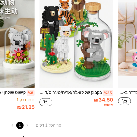
סט 6 קוביות בניין של סלמנדרה ב-1, עיצוב שולחן עבודה יצירתי, צעצוע בנייה של חלקיקים מיקרוסקופיים, קופסת מתנה של 2000+ יחידות לבני בניין, מתנה לשנה החדשה/חג המולד/חג
בקבוק של קואלה/אריה/טיגריס/דוב שחור/פלמינגו/אלפקה מיני אבני בניין סט לבנים יוקרתי מתנה לחברים הפתעה צעצוע הרכבה עם כיסוי תצוגת מקרה
%8
%25
₪34.50
נותרו רק 1
משוער
₪21.25
1
סך הכל 1 דפים