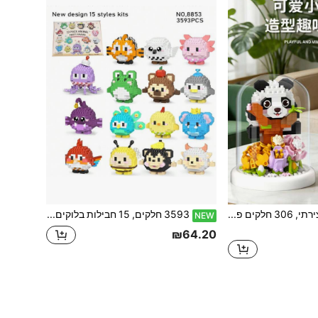
קישוט שולחן יצירתי, 306 חלקים פנדה, 321 חלקים ינשוף, סט צעצועי בלוקים לבנייה של פרחים, צעצוע הרכבה ידני DIY, פאזל דגם בעלי חיים, בלוקים לבנייה למבוגרים, בלוקי פלסטיק ABS, עם כיסוי אבק שקוף, מתאים לעיצוב הבית, מתנה ליום הולדת
3593 חלקים, 15 חבילות בלוקים לבניית דגמי חיות, סט ביצים חמוד, בלוקים לבנייה מחלקיקים מיקרו, קופסת מתנה, מתנות יום הולדת, קישוט חיות, עיטורים
NEW
₪64.20