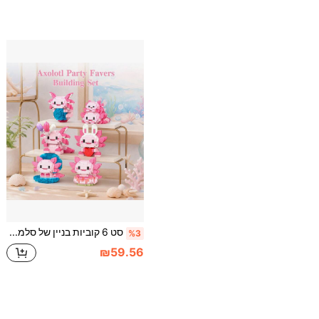
סט 6 קוביות בניין של סלמנדרה ב-1, עיצוב שולחן עבודה יצירתי, צעצוע בנייה של חלקיקים מיקרוסקופיים, קופסת מתנה של 2000+ יחידות לבני בניין, מתנה לשנה החדשה/חג המולד/חג
%3
₪59.56