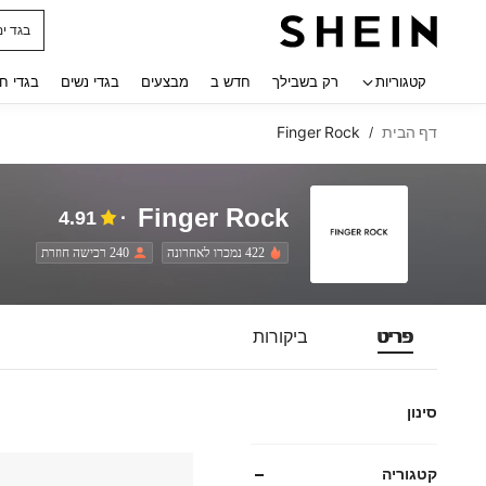
בגד ים
 navigate search
קטגוריות
רק בשבילך
חדש ב
מבצעים
בגדי נשים
בגדי ח
דף הבית
Finger Rock
/
Finger Rock
4.91
422 נמכרו לאחרונה
240 רכישה חוזרת
פריט
ביקורות
סינון
קטגוריה