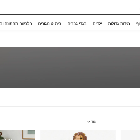
Use up and down arrow keys to חיפוש אחרון and לחפש ולמצוא. Press Enter to select.
וף
מידות גדולות
ילדים
בגדי גברים
בית & מגורים
הלבשה תחתונה ובג
עוד