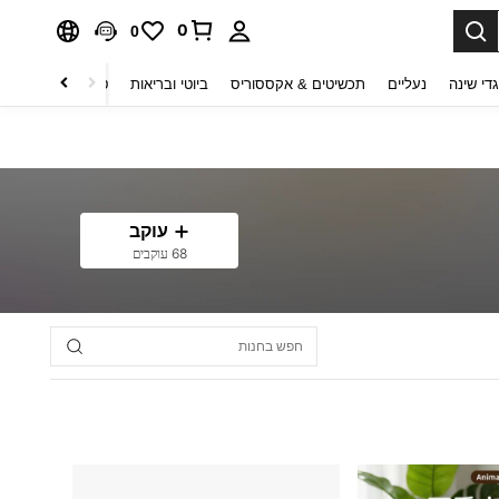
0
0
די שינה
נעליים
תכשיטים & אקססוריס
ביוטי ובריאות
טקסטיל לבית
ט
עוקב
68 עוקבים