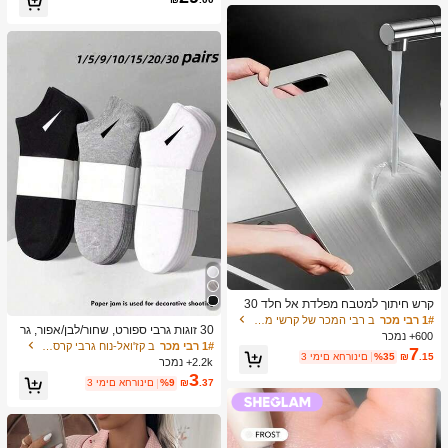
ת יומיומיות, יציאה
קרש חיתוך למטבח מפלדת אל חלד 30
4, מתאים לחיתוך בשר, פירות וירקות, קל
1# רבי מכר
ב רבי המכר של קרשי מטבח ושטיחים קרשי חיתוך, מחצלות
30 זוגות גרבי ספורט, שחור/לבן/אפור, גר
לניקוי, לבישול ביתי
600+ נמכר
ביים בצבעים אחידים בסגנון מינימליסטי,
1# רבי מכר
ב קז'ואל-נוח גרבי קרסול נשים
7
מתאימים ללבישה יומיומית קז'ואל, זמין ב
.15
₪
%35
3 ימים אחרונים
2.2k+ נמכר
-2/10/18/20/30/40/60 יחידות (הערה: 2
3
.37
₪
%9
3 ימים אחרונים
יחידות = 1 זוג), חזרה לבית הספר