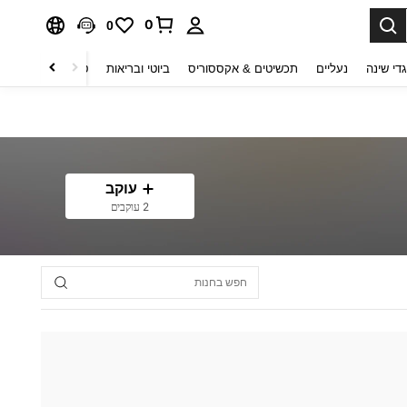
0
0
די שינה
נעליים
תכשיטים & אקססוריס
ביוטי ובריאות
טקסטיל לבית
ט
עוקב
2 עוקבים