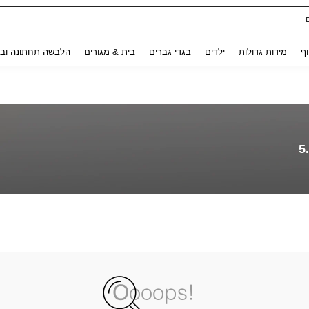
Use up and down arrow keys to חיפוש אחרון and לחפש ולמצוא. Press Enter to select.
וף
מידות גדולות
ילדים
בגדי גברים
בית & מגורים
הלבשה תחתונה ובג
5