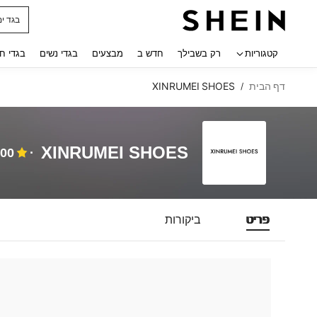
בגד ים
 navigate search
קטגוריות
רק בשבילך
חדש ב
מבצעים
בגדי נשים
בגדי ח
דף הבית
XINRUMEI SHOES
/
XINRUMEI SHOES
.00
פריט
ביקורות