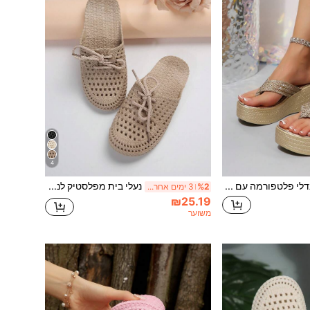
4
סנדלי פלטפורמה עם עקב ודג' בקיץ 2026, רצועות צולבות עם פאייטים, סוליה עבה עם עיצוב פתוח לאצבעות, אופנתיים ורב-שימושיים, כפכפי פליפ-פלופ למסיבות
נעלי בית מפלסטיק לנשים אופנתיות, נושמות ונוחות, עם עיצוב סגור, נגד החלקה, חלולות, סנדלים חמודים, נעלי מים קלות משקל עם סוליה רכה לשימוש ביתי, בגדי חוף
%2
3 ימים אחרונים
₪25.19
משוער