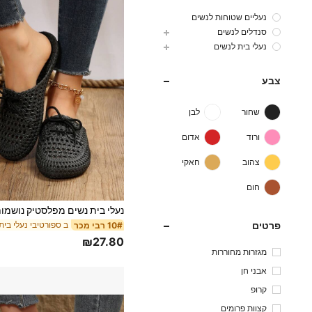
נעליים שטוחות לנשים
סנדלים לנשים
נעלי בית לנשים
צבע
שחור
לבן
ורוד
אדום
צהוב
חאקי
חום
פרטים
ב ספורטיבי נעלי בית
10# רבי מכר
₪27.80
מגזרות מחוררות
אבני חן
קרופ
קצוות פרומים