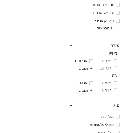
יום חג ההודיה
עיד אל-אדחה
פיקניק אביבי
הצג עור
מידה
EUR
EUR36
EUR35
EUR37
הצג עור
CN
CN36
CN35
CN37
הצג עור
סוג
נעלי בית
סנדלי פלטפורמה
נעלי נהיגה