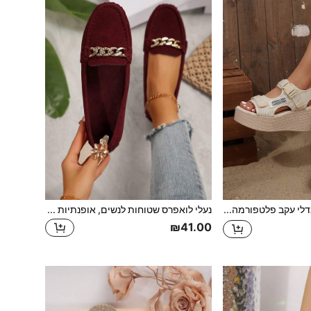
סנדלי עקב פלטפורמה לנשים בסגנון מינימליסטי ורב-שימושי, עיצוב וולקרו להלבשה/הסרה קלה והתאמה ניתנת לכיוון, נוח להליכה ארוכה, פריט חובה ללבוש רחוב קיצי
נעלי לואפרס שטוחות לנשים, אופנתיות ונוחות, קז'ואל עם קישוטי שרשרת מתכת, קלות משקל, סוליה רכה, נושמות, מוקסינים זמש מינימליסטיים, נמוכים ועגולים
₪41.00