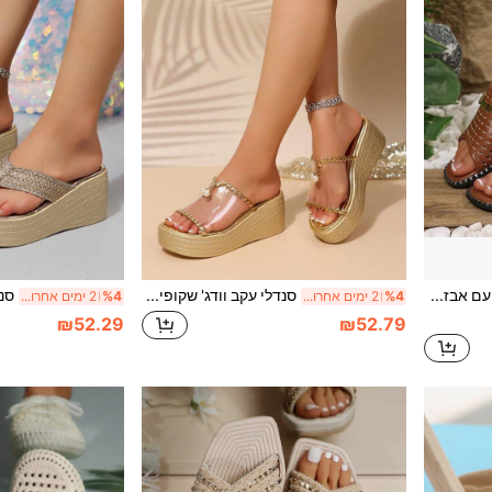
כפכפים שטוחים חדשים עם אבזם חלול לנשים, מינימליסטיים, רב-תכליתיים, נושמים, נוחים וקז'ואל, סנדלים להחליק על
סנדלי עקב וודג' שקופים חדשים לקיץ 2026 לנשים, סוליית פלטפורמה עבה, רצועת שרשרת פנינים וריינסטון אלגנטית, כפכפי חוץ
%4
2 ימים אחרונים
%4
2 ימים אחרונים
₪52.29
₪52.79