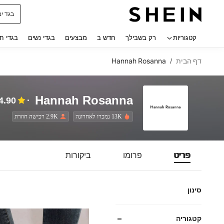
חולצו
 navigate search
קטגוריות
רק בשבילך
חדש ב
מבצעים
בגדי נשים
בגדי ח
דף הבית
Hannah Rosanna
/
Hannah Rosanna
4.90
13K נמכרו לאחרונה
2.9K רכישה חוזרת
פריט
פרומו
ביקורות
סינון
קטגוריה