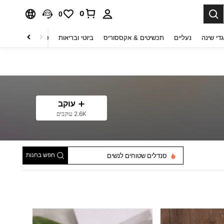
0
0
די שינה
נעליים
תכשיטים & אקססוריס
ביוטי ובריאות
טקסטיל לבית
ט
עוקב
2.6K עוקבים
כפכפי בית לנשים
חפש בחנות
סנדלים שטוחים לנשים