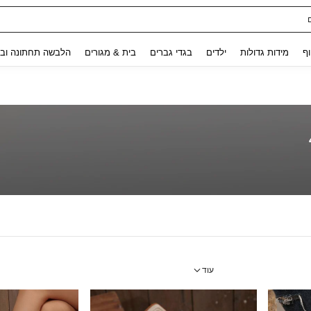
ת נשים
Use up and down arrow keys to חיפוש אחרון and לחפש ולמצוא. Press Enter to select.
וף
מידות גדולות
ילדים
בגדי גברים
בית & מגורים
הלבשה תחתונה ובג
עוד