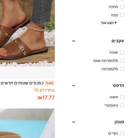
מתכת
צמה
הצג עור
עקבים
שטוח
פלטפורמת שעם
פלטפורמה
%45
הדפס
נותרו רק 10
₪17.77
פשוט
גיאומטרי
סִגְנוֹן
חוף ים