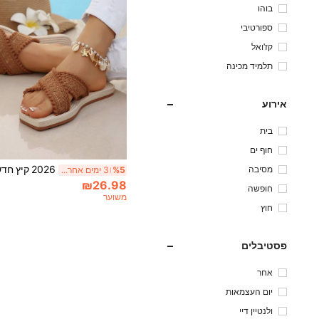
בוהו
ספורטיבי
קז'ואל
תלמיד מכינה
אירוע
בית
חוף ים
מסיבה
%5
3 ימים אחרונים
₪26.98
חופשה
משוער
חוץ
פסטיבלים
אחר
יום העצמאות
ולנטיין דיי