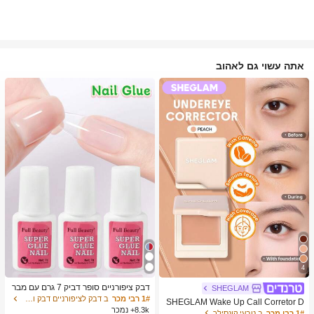
אתה עשוי גם לאהוב
4
דבק ציפורניים סופר דביק 7 גרם עם מבר
SHEGLAM
שת, דבק ג'ל מהיר ייבוש, מתאים לציפורנ
1# רבי מכר
ב דבק לציפורניים דבק ודבק לציפורניים
SHEGLAM Wake Up Call Corretor D
יים מלאכותיות, ציפורני אקריל, ציפורני ה
8.3k+ נמכר
e Cor Para Olheiras-Peach מותג יופי
1# רבי מכר
ב טבעי קונסילר