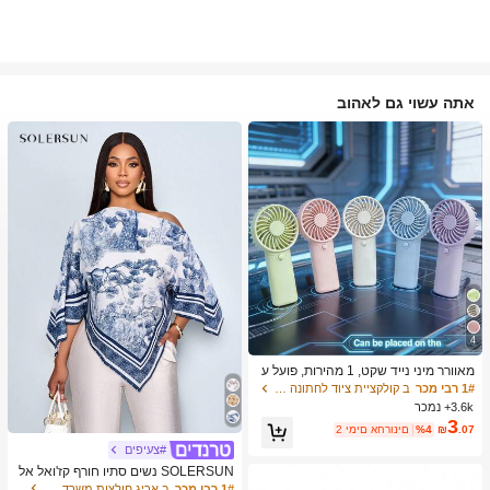
אתה עשוי גם לאהוב
4
מאוורר מיני נייד שקט, 1 מהירות, פועל ע
ל סוללה, מתנה למסיבה, מתנת קירור לק
1# רבי מכר
ב קולקציית ציוד לחתונה בעלות נמוכה ציוד חימום וקיר
יץ, מתאים למתנה, נסיעות חוץ, חוף, בית,
3.6k+ נמכר
שימוש במשרד (סוללות לא כלולות), אסת
3
.07
₪
%4
2 ימים אחרונים
טי
#צעיפים
SOLERSUN נשים סתיו חורף קז'ואל אל
גנטי צווארון אסימטרי שרוול ארוך חולצה
1# רבי מכר
ב אריג חולצות משרד רכות