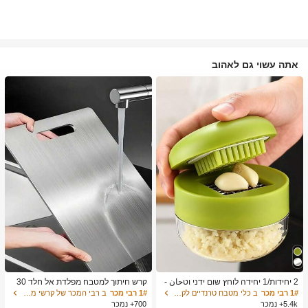
אתה עשוי גם לאהוב
2 יחידות/1 יחידה לוחץ שום ידני וטحان -
קרש חיתוך למטבח מפלדת אל חלד 30
כלי מטבח רב-תכליתי, ניתן להשתמש לקי
4, מתאים לחיתוך בשר, פירות וירקות, קל
1# רבי מכר
ב כלי מטבח טרנדיים לקיץ ולחוץ כלי מטבח אחרים
1# רבי מכר
ב רבי המכר של קרשי מטבח ושטיחים קרשי חיתוך, מחצלות
צוץ, פריסה וטחינה, מתאים לבית, מסעד
לניקוי, לבישול ביתי
5.4k+ נמכר
700+ נמכר