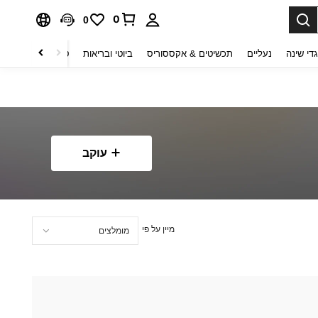
0
0
די שינה
נעליים
תכשיטים & אקססוריס
ביוטי ובריאות
טקסטיל לבית
ט
עוקב
מיין על פי