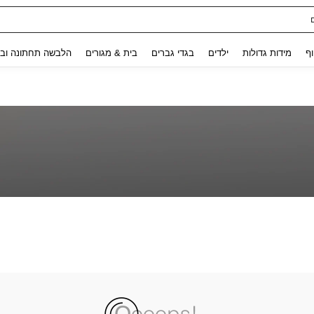
Use up and down arrow keys to חיפוש אחרון and לחפש ולמצוא. Press Enter to select.
וף
מידות גדולות
ילדים
בגדי גברים
בית & מגורים
הלבשה תחתונה ובג