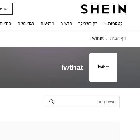
בגד ים
 navigate search
קטגוריות
רק בשבילך
חדש ב
מבצעים
בגדי נשים
בגדי ח
דף הבית
lwthat
/
lwthat