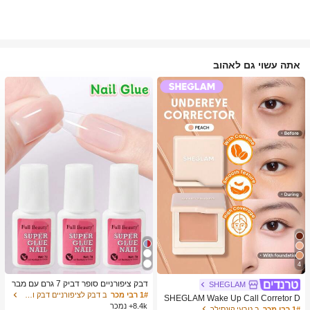
אתה עשוי גם לאהוב
4
דבק ציפורניים סופר דביק 7 גרם עם מבר
SHEGLAM
שת, דבק ג'ל מהיר ייבוש, מתאים לציפורנ
1# רבי מכר
ב דבק לציפורניים דבק ודבק לציפורניים
SHEGLAM Wake Up Call Corretor D
יים מלאכותיות, ציפורני אקריל, ציפורני ה
8.4k+ נמכר
e Cor Para Olheiras-Peach מותג יופי
1# רבי מכר
ב טבעי קונסילר