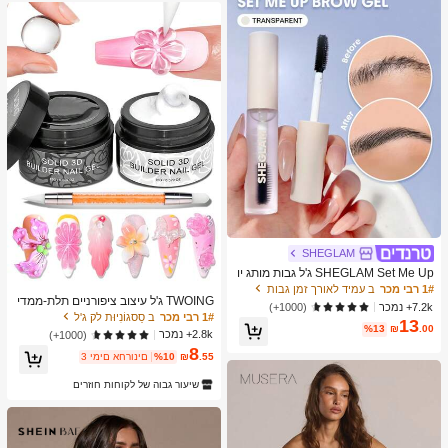
SHEGLAM
SHEGLAM Set Me Up ג'ל גבות מותג יו
פי קוסמטיקה איפור לנשים ולנערות
1# רבי מכר
ב עמיד לאורך זמן גבות
TWOING ג'ל עיצוב ציפורניים תלת-ממדי
7.2k+ נמכר
(1000+)
- ג'ל פיסול ועיצוב לעיצוב ציפורניים DIY,
1# רבי מכר
ב סַסגוֹנִיוּת לק ג'ל
13
מושלם לצביעה, קישוטים תלת-ממדיים ו
%13
₪
.00
2.8k+ נמכר
(1000+)
עיצוב ציפורניים להלווין, ג'ל ארכיטקטוני ל
8
הארכת ציפורניים עם ייבוש UV LED, ידיי
.55
₪
%10
3 ימים אחרונים
ם לא דביקות ושימוש רב-תכליתי לציפורני
ים, מוצר נמכר
שיעור גבוה של לקוחות חוזרים