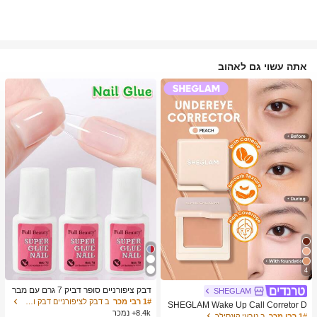
אתה עשוי גם לאהוב
4
דבק ציפורניים סופר דביק 7 גרם עם מבר
SHEGLAM
שת, דבק ג'ל מהיר ייבוש, מתאים לציפורנ
1# רבי מכר
ב דבק לציפורניים דבק ודבק לציפורניים
SHEGLAM Wake Up Call Corretor D
יים מלאכותיות, ציפורני אקריל, ציפורני ה
8.4k+ נמכר
e Cor Para Olheiras-Peach מותג יופי
1# רבי מכר
ב טבעי קונסילר