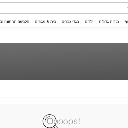
Use up and down arrow keys to חיפוש אחרון and לחפש ולמצוא. Press Enter to select.
וף
מידות גדולות
ילדים
בגדי גברים
בית & מגורים
הלבשה תחתונה ובג