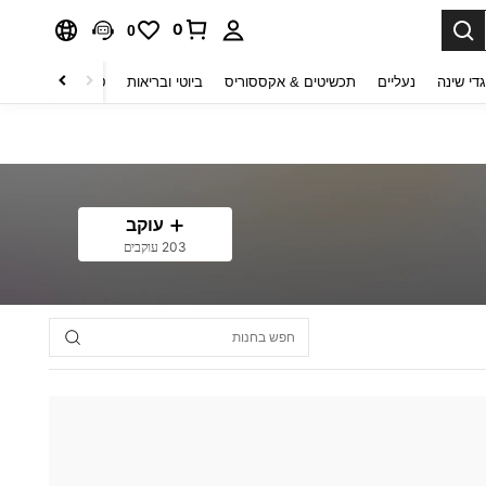
0
0
די שינה
נעליים
תכשיטים & אקססוריס
ביוטי ובריאות
טקסטיל לבית
ט
עוקב
203 עוקבים