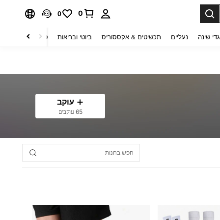
0
0
די שינה
נעליים
תכשיטים & אקססוריס
ביוטי ובריאות
טקסטיל לבית
ט
עוקב
65 עוקבים