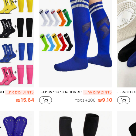
זוג גרבי ספורט כדורגל לנוער לבנים ובנות, גרביים מפסים עד הברך סופגי זיעה ומאווררים, תערובת פוליאסטר וספנדקס, בד סרוג, מתאים לגילאי 8-15, לכל העונות
זוג אחד גרבי טרי עבים לילדים עד הברך, גרבי ספורט ארוכות לאימונים מקצועיים נגד החלקה לילדים בגילאי 7-13
%15
2 ימים אחרונים
%15
3 ימים אחרונים
₪15.64
₪9.10
200+ נמכר