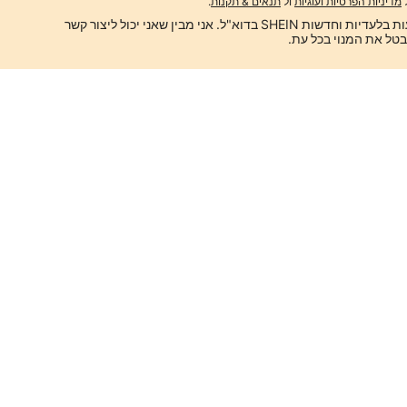
מדיניות הפרטיות ועוגיות
ול
תנאים & תקנות
.
ברצוני לקבל הצעות בלעדיות וחדשות SHEIN בדוא"ל. אני מבין שאני יכול ליצור קשר 
אפליקציה