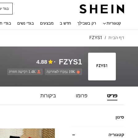
בגד ים
 navigate search
קטגוריות
רק בשבילך
חדש ב
מבצעים
בגדי נשים
בגדי ח
דף הבית
FZYS1
/
FZYS1
4.88
19K נמכרו לאחרונה
1.4K רכישה חוזרת
פריט
פרומו
ביקורות
סינון
קטגוריה