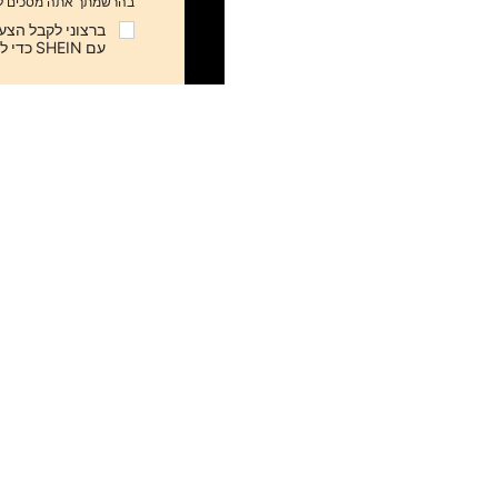
בהרשמתך אתה מסכים ל
עם SHEIN כדי לבטל את המנוי בכל עת.
ות
מצא אותנו ב