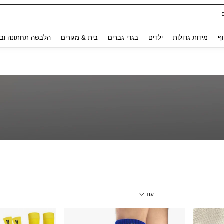
Use up and down arrow keys to חיפוש אחרון and לחפש ולמצוא. Press Enter to select.
וף
מידות גדולות
ילדים
בגדי גברים
בית & מגורים
הלבשה תחתונה ובג
עוד