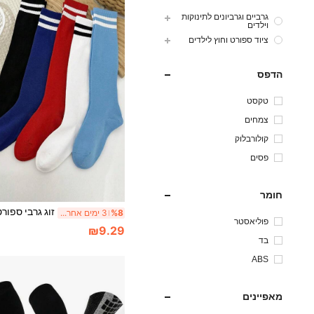
גרביים וגרביונים לתינוקות
וילדים
ציוד ספורט וחוץ לילדים
הדפס
טקסט
צמחים
קולורבלוק
פסים
חומר
%8
3 ימים אחרונים
פוליאסטר
₪9.29
בד
ABS
מאפיינים