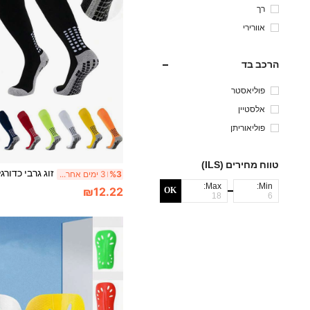
רך
אוורירי
הרכב בד
פוליאסטר
אלסטיין
פוליאוריתן
טווח מחירים (ILS)
%3
3 ימים אחרונים
Max:
Min:
₪12.22
OK