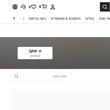
0
0
די שינה
נעליים
תכשיטים & אקססוריס
ביוטי ובריאות
טקסטיל לבית
ט
עוקב
4 עוקבים