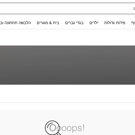
Use up and down arrow keys to חיפוש אחרון and לחפש ולמצוא. Press Enter to select.
וף
מידות גדולות
ילדים
בגדי גברים
בית & מגורים
הלבשה תחתונה ובג