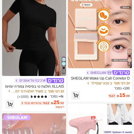
4
11
SHEGLAM
SHEGLAM Wake Up Call Corretor D
#רכיבה על אופניים
e Cor Para Olheiras-Peach מותג יופי
1# רבי מכר
ב טבעי קונסילר
XLLAIS חולצת טי בסיסית צמודה יומיומ
קוסמטיקה איפור לנשים ולנערות
100+ נמכר
ית לנשים, שחורה, עם צוואון עגול ושרוול
1# רבי מכר
ב משרד חולצות טי למשרד
15
קצר, צבע אחיד, לקיץ
%17
₪
.00
4k+ נמכר
(1000+)
25
.52
₪
%12
3 ימים אחרונים
משוער