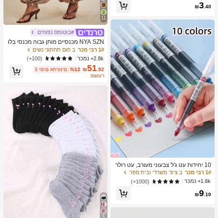
3
ת וחגים, מתנות הפתעה קטנות יומיומיות,
₪
.40
קאוואי, משפר מצב רוח
11
#בוטומס נפוחים
NYA SZN מכנסיים מותן גבוה מכנסי בלו
ן רפויים גדול מדי חום ג'ינגהם מזג אוויר ח
1# רבי מכר
ב חום תחתוני נשים
ם מועדונים פסחא אביב קיץ קז'ואל יומיו
2.8k+ נמכר
(100+)
מי עסקים משרד אירוע מסיבה חופשה חו
51
ף נסיעות שדה תעופה לנשים
.92
₪
%12
3 ימים אחרונים
משוער
10 יחידות עט ג'ל צבעוני מעורב, עט רולר
בול ג'ל נייד פשוט למשרד, בית ספר, סטו
1# רבי מכר
ב ציוד משרדי ובית ספר
דנט
1.6k+ נמכר
(1000+)
9
₪
.10
5