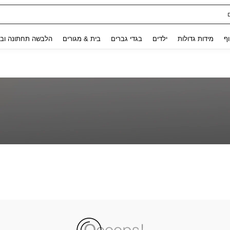
Use up and down arrow keys to חיפוש אחרון and לחפש ולמצוא. Press Enter to select.
וף
מידות גדולות
ילדים
בגדי גברים
בית & מגורים
הלבשה תחתונה ובג