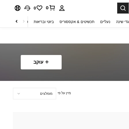
0
0
די שינה
נעליים
תכשיטים & אקססוריס
ביוטי ובריאות
טקסטיל לבית
ט
עוקב
מיין על פי