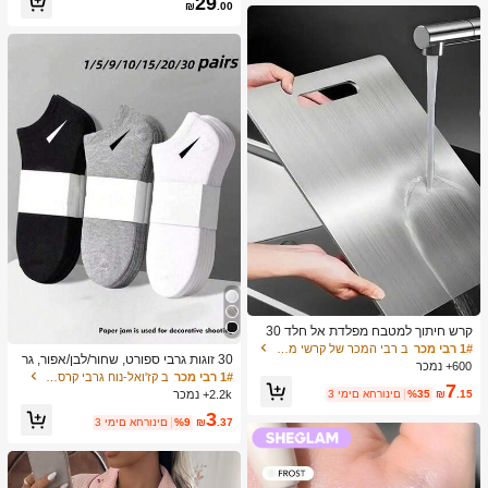
29
₪
.00
ת יומיומיות, יציאה
קרש חיתוך למטבח מפלדת אל חלד 30
4, מתאים לחיתוך בשר, פירות וירקות, קל
1# רבי מכר
ב רבי המכר של קרשי מטבח ושטיחים קרשי חיתוך, מחצלות
30 זוגות גרבי ספורט, שחור/לבן/אפור, גר
לניקוי, לבישול ביתי
600+ נמכר
ביים בצבעים אחידים בסגנון מינימליסטי,
1# רבי מכר
ב קז'ואל-נוח גרבי קרסול נשים
7
מתאימים ללבישה יומיומית קז'ואל, זמין ב
.15
₪
%35
3 ימים אחרונים
2.2k+ נמכר
-2/10/18/20/30/40/60 יחידות (הערה: 2
3
יחידות = 1 זוג), חזרה לבית הספר
.37
₪
%9
3 ימים אחרונים