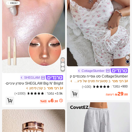
מברשות איפור, מתנה מושלמת, מתנה ע
בורה
CottageSlumber
CottageSlumber סט גופייה ומכנסיים ק
SHEGLAM
צרים סרוגים עם שוליים נצנצים וקונטרס
1# רבי מכר
ב סַסגוֹנִיוּת סטים של פיג'מות לנשים
SHEGLAM Big N' Bright עיפרון עיניים-
ט תחרה
900+ נמכר
(100+)
Frost מותג יופי קוסמטיקה איפור לנשים ו
1# רבי מכר
ב קוֹרֵן סימון
לנערות
29
3.9k+ נמכר
(1000+)
.00
₪
משוער
6
%43
₪
.30