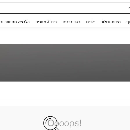
Use up and down arrow keys to חיפוש אחרון and לחפש ולמצוא. Press Enter to select.
וף
מידות גדולות
ילדים
בגדי גברים
בית & מגורים
הלבשה תחתונה ובג