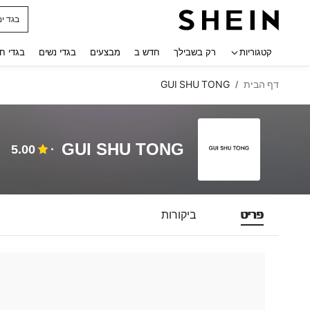
בגד ים
 navigate search
קטגוריות
רק בשבילך
חדש ב
מבצעים
בגדי נשים
בגדי ח
דף הבית
GUI SHU TONG
/
GUI SHU TONG
5.00
פריט
ביקורות