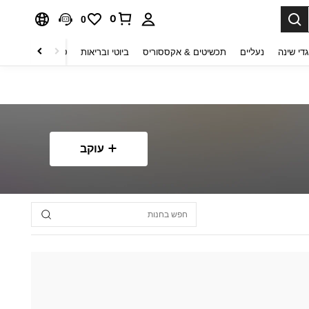
0
0
די שינה
נעליים
תכשיטים & אקססוריס
ביוטי ובריאות
טקסטיל לבית
ט
עוקב