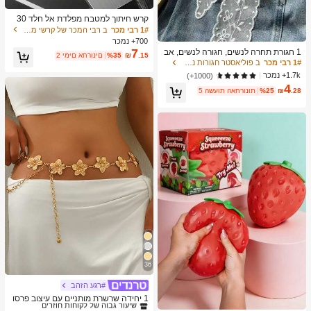
קרש חיתוך למטבח מפלדת אל חלד 30
4, מתאים לחיתוך בשר, פירות וירקות, קל
1# רבי מכר
ב רבי המכר של קרשי מטבח ושטיחים קרשי חיתוך, מחצלות
לניקוי, לבישול ביתי
700+ נמכר
7
1 חגורת תחרה לנשים, חגורה לנשים, אב
.15
₪
%35
2 ימים אחרונים
יזר מכנסיים רב-תכליתי, ניתן להשתמש כ
1# רבי מכר
ב פוליאסטר חגורות נשים
צעיף או חגורה, צעיף חגורת תחרה ארוך
1.7k+ נמכר
(1000+)
אופנתי, צעיף עם עיטור תחרה פרחוני, צ
4
עיף ראש תחרה, צעיף צוואר, סרט ראש,
.28
₪
%25
5 השעות האחרונות
צעיף תחרה רקום קל משקל, קישוט מותן
תחרה אלגנטי, אביזרי נשים
36
#רגע הזהב
1# רבי מכר
ב זהב שרשרת המותניים לנשים
שיעור גבוה של לקוחות חוזרים
1 יחידה שרשרת מותניים עם עיצוב פרסו
נלי וינטג' אופנתי, מתכת עם מראה בלוי,
1# רבי מכר
1# רבי מכר
ב זהב שרשרת המותניים לנשים
ב זהב שרשרת המותניים לנשים