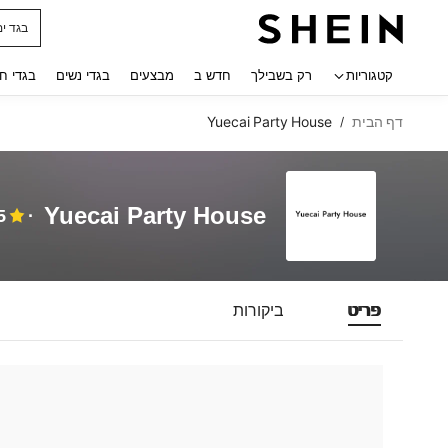
בגד ים
 navigate search
קטגוריות
רק בשבילך
חדש ב
מבצעים
בגדי נשים
בגדי ח
דף הבית
Yuecai Party House
/
Yuecai Party House
5
פריט
ביקורות