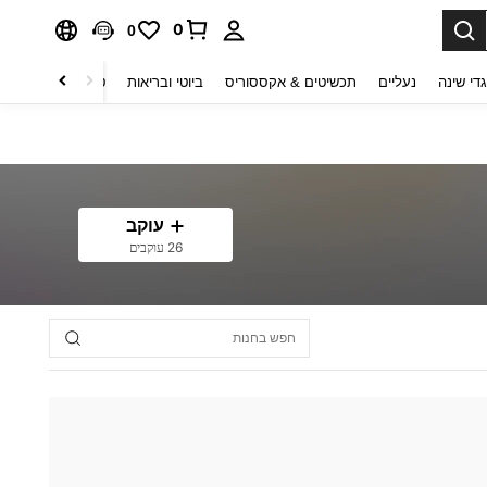
0
0
די שינה
נעליים
תכשיטים & אקססוריס
ביוטי ובריאות
טקסטיל לבית
ט
עוקב
26 עוקבים