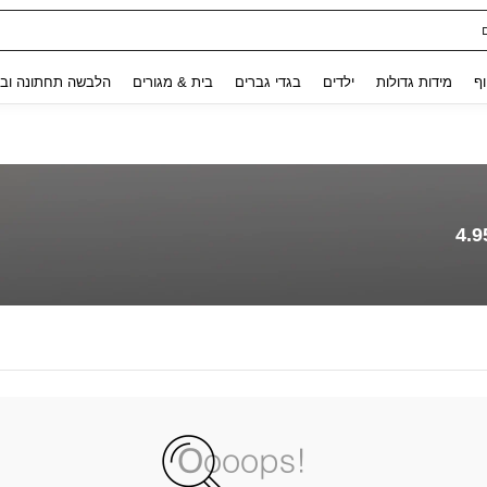
Use up and down arrow keys to חיפוש אחרון and לחפש ולמצוא. Press Enter to select.
וף
מידות גדולות
ילדים
בגדי גברים
בית & מגורים
הלבשה תחתונה ובג
4.9