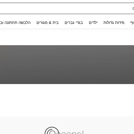
Use up and down arrow keys to חיפוש אחרון and לחפש ולמצוא. Press Enter to select.
וף
מידות גדולות
ילדים
בגדי גברים
בית & מגורים
הלבשה תחתונה ובג