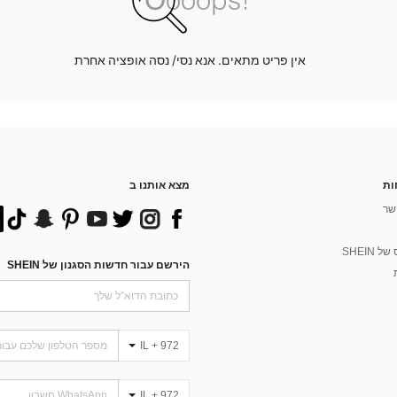
אין פריט מתאים. אנא נסי/ נסה אופציה אחרת
ות
מצא אותנו ב
שר
 SHEIN
הירשם עבור חדשות הסגנון של SHEIN
IL + 972
IL + 972