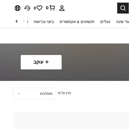
0
0
די שינה
נעליים
תכשיטים & אקססוריס
ביוטי ובריאות
טקסטיל לבית
ט
עוקב
מיין על פי