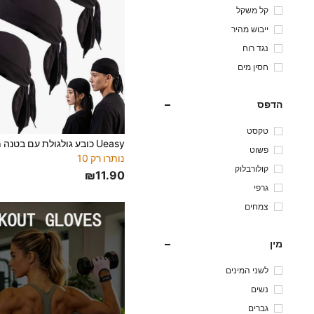
קל משקל
ייבוש מהיר
נגד רוח
חסין מים
הדפס
טקסט
פשוט
נותרו רק 10
קולורבלוק
₪11.90
גרפי
צמחים
מין
לשני המינים
נשים
גברים