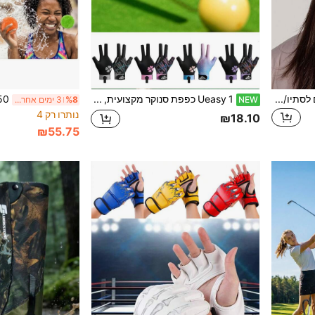
Ueasy מסכת פנים חמה לנשים לסתיו/חורף, סגנון רחוב יומיומי, מסכת רכיבה חסינת רוח חמה מבד פליס לחוץ, בטנת פליס טדי, כיסוי פנים חסין קור
Ueasy 1 כפפת סנוקר מקצועית, כפפת ביליארד ל3 אצבעות ליד שמאל, נושמת קלה למשקל, נגד החלקה ואלסטית, מתאימה לגברים ונשים, אידיאלית לסנוקר וביליארד, אביזרי ביליארד
NEW
%8
3 ימים אחרונים
נותרו רק 4
₪18.10
₪55.75