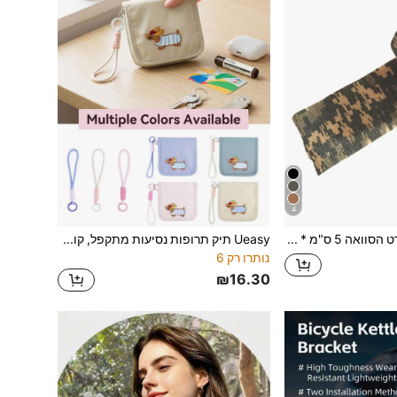
4
Ueasy גליל אחד סרט הסוואה 5 ס"מ * 4.5 מטר, סרט הסוואה צבאי חיצוני, סרט הסוואה אלסטי לציד ושימוש טקטי, סרט הסוואה נמתח לציוד אריזה, מצלמות וכלים - עטיפת הסוואה רב-תכליתית מתרחבת המתאימה לכל המשתמשים
Ueasy תיק תרופות נסיעות מתקפל, קופסת אחסון ניידת לתרופות מרשם, עם עיצוב רוכסן עמיד וסידור תאים קומפקטי, מושלם לחופשות נסיעות ולנסיעות יומיומיות
נותרו רק 6
₪16.30