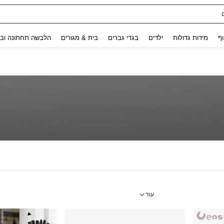
ת נשים
Use up and down arrow keys to חיפוש אחרון and לחפש ולמצוא. Press Enter to select.
וף
מידות גדולות
ילדים
בגדי גברים
בית & מגורים
הלבשה תחתונה ובג
עוד