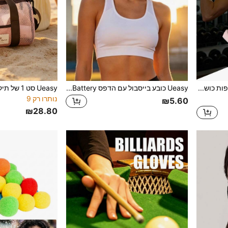
Ueasy זוג כפפות כושר עם תמיכה לפרק כף היד, כיסוי מלא של כף היד, מספקות אחיזה נוספת, מתאימות לאימון הרמת משקולות, מתח, מתאימות לגברים ונשים לספורט בחוץ ואימוני חדר כושר
Ueasy כובע בייסבול עם הדפס Low Battery, כובע אבא וינטג' שחוק ודחוס, כובע יוניסקס עם כתר רך ורצועה מתכווננת לזוגות, כובע קז'ואל לחוץ, אביב וסתיו
נותרו רק 9
₪5.60
₪28.80