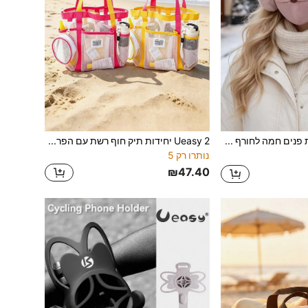
Ueasy מסכת פנים חמה לחורף עם כיסויי אוזניים, מסכת חצי פנים חסינת רוח, בלקלאבה, יוניסקס, נושמת ועמידה לקור, מתאימה לסקי, סנואוורדינג, רכיבה על אופנוע וספורט חוץ חורפיים אחרים
Ueasy 2 יחידות תיק חוף רשת עם הפרדה רטוב-יבש, תיק אחסון שחייה עמיד למים עם מספר כיסים, ייבוש מהיר, מתאים לבריכה, נסיעות, חדר כושר, מעונות, פריט חוף קיץ חיוני למבוגרים ללא הבחנה מגדרית, מתנת חג לחברים גברים ונשים
נותרו רק 5
₪47.40