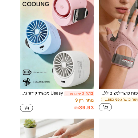
Ueasy 2 יחידות כפפות כושר לנשים ללא החלקה עם חצי אצבע, חומר נושם עם מיקרו-נקבים ורפידת ג'ל בכף היד, רצועת פרק כף יד מתכווננת עם סקוץ', כפפות רב-תכליתיות מתאימות להרמת משקולות, רכיבה על אופניים ואימון עליות
Ueasy מכשיר קירור נייד נטען ב-USB, דגם משודרג 2025, מיני מזגן שקט ללא להבים, 3 מהירויות, עיצוב עם תפס לבגדים, למותניים, לטיולים בחוץ ולמשרד
%13
3 ימים אחרונים
ב חדר כושר וכושר גופני כפפות לחדר כושר
נותרו רק 9
₪39.93