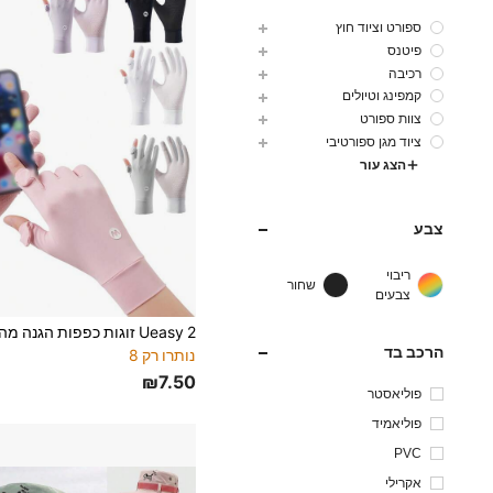
ספורט וציוד חוץ
פיטנס
רכיבה
קמפינג וטיולים
צוות ספורט
ציוד מגן ספורטיבי
הצג עור
צבע
ריבוי
שחור
צבעים
הרכב בד
נותרו רק 8
₪7.50
פוליאסטר
פוליאמיד
PVC
אקרילי