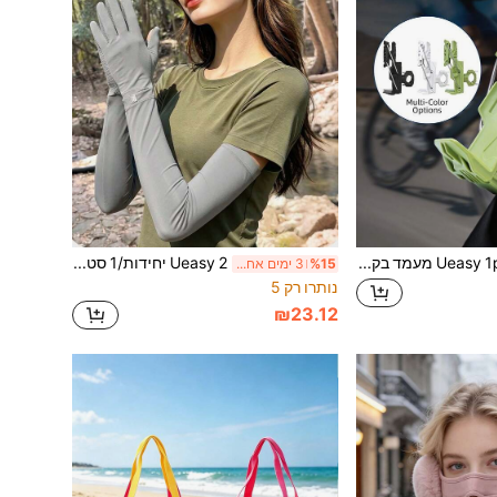
Ueasy 1pc מעמד בקבוק מים אוניברסלי לאופנוע, מעמד כוס משקה עבה מ-ABS חסין זעזועים לאופניים, מעמד כוס מתכוונן מסתובב 360°, התקנה קלה ללא קידוח, עיצוב עם סגירה אוטומטית מתאים לכוסות 32-77 מ"מ על כלי רכב דו-גלגליים
Ueasy 2 יחידות/1 סט שרוולי זרוע עם הגנת שמש UPF 50+ וקירור קרח, מגיני זרוע למסך מגע ללא החלקה עם חור לשעון, לרכיבה על אופניים, חוף, נסיעה ושימוש יומיומי
%15
3 ימים אחרונים
נותרו רק 5
₪23.12