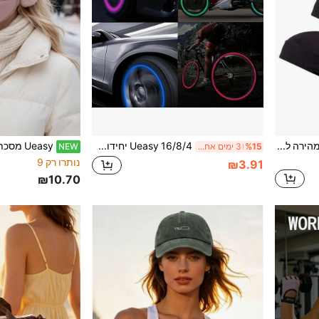
Ueasy כובע גולגולת עם בטנה מהירה לייבוש, הגנה מהשמש וספיגת זיעה, סרוג, רך, מתאים לספורט חוץ, דיג, ריצה, רכיבה על אופניים, היפ הופ, אופנוע, יוניסקס לקיץ
Ueasy 16/8/4 יחידות מכסי פתיל צמיג אוניברסליים פלואורסנטיים חסיני אבק, מתאימים לאופניים, משאית, אופנוע, גלגלי רכב, מכסי פתיל צמיג מוארים לרכב, כיסוי לצינור פתיל צמיג, לצינור דולף ופתיל אוויר
%15
3 ימים אחרונים
NEW
נותרו רק 9
₪3.91
₪10.70