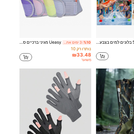
50 בלונים למים בצבעים אקראיים, מתאימים למשחקים בחוץ, בריכה וחוף ים, צעצועי בידור למסיבת קיץ
Ueasy מגיני ברכיים ספורטיביים דחוסים יוניסקס, שרוולי ברכיים רכים נושמים ואלסטיים, מגיני ברכיים סרוגים בולמי זעזועים, אביזרי ספורט מעשיים מתאימים לאימון בחדר כושר, פעילות חוץ ואימון יומיומי
%10
3 ימים אחרונים
נותרו רק 10
₪33.48
משוער