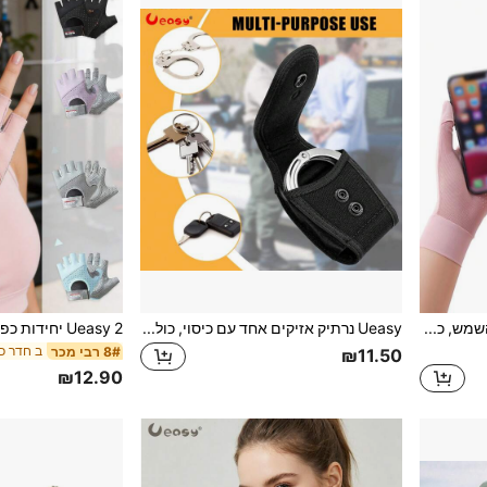
Ueasy 2 זוגות כפפות הגנה מהשמש, כפפות רכיבה ממשי קר, דקות נושמות עם מסך מגע נגד החלקה, כפפות קיץ לנהיגה רכיבה וספורט חוץ
Ueasy נרתיק אזיקים אחד עם כיסוי, כולל לולאת חגורה וסגירת בטיחות כפולה, מתאים לחגורת שירות, אזיקי ניילון, ציוד אכיפת חוק, תואם לאזיקים ואזיקים עם צירים
8# רבי מכר
₪11.50
₪12.90