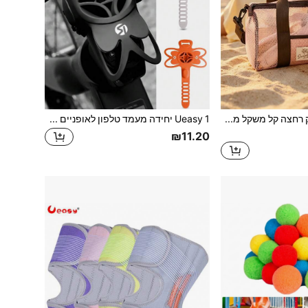
Ueasy סט 1 של תיק רחצה קל משקל מרשת, תיק קוסמטיקה וטיפוח נייד לנסיעות, נרתיק אחסון רב-שימושי לחופשה, קיץ וחזרה ללימודים, נרתיק לספורט כושר ויוגה, מארגן לשחייה, חדר כושר וחוף, תיק רחצה למעמקים ולחדר רחצה במעונות, יוניסקס לשימוש יומיומי בחוץ
Ueasy 1 יחידה מעמד טלפון לאופניים מסיליקון, מעמד טלפון אוניברסלי לאופניים, רצועה מתכווננת, מתאים לטלפונים בגודל 4.0-6.8 אינץ', מעמד ניווט לטלפון עמיד לזעזועים עם התקנה מהירה, מתאים לאופני כביש/אופני הרים/אופנוע, לא חוסם כפתורים, אביזר לרכיבה בחוץ
₪11.20