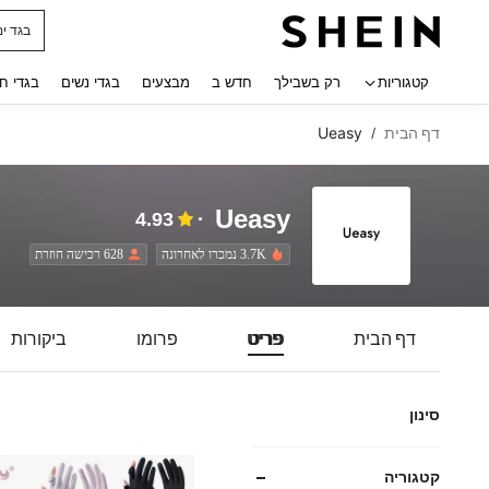
חולצו
 navigate search
קטגוריות
רק בשבילך
חדש ב
מבצעים
בגדי נשים
בגדי ח
דף הבית
Ueasy
/
Ueasy
4.93
3.7K נמכרו לאחרונה
628 רכישה חוזרת
דף הבית
פריט
פרומו
ביקורות
סינון
קטגוריה