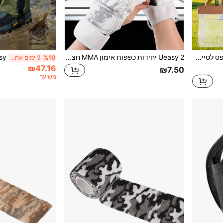
Ueasy תיק אחסון עם תפס לטיים גולף, סגנון שקוף, יוניסקס, מחזיק טיים מקצועי למסלול גולף, תיק אחסון לאביזרי גולף, יכול להכיל כדורי גולף, טיים, טלפון, מפתחות, כרטיסים ומזומן, מתנה לחובבי גולף (טיים מעץ/במבוק לא כלולים)
Ueasy 2 יחידות כפפות אימון MMA חצי אצבע למבוגרים, מתאימות לסנדה, מואי תאי, MMA וספורטים אחרים. לבן, שחור, כחול, אדום - מושלם ל-MMA וספורטים אחרים!
%10
3 ימים אחרונים
₪47.16
₪7.50
משוער