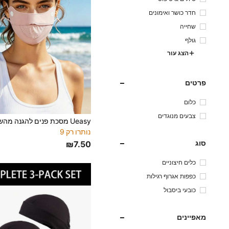
חדר כושר ואימונים
שחייה
גולף
הצג עור
פרטים
כלום
צבעים מנוגדים
נותרו רק 9
סוג
₪7.50
כלים חיצוניים
כפפות אגרוף רגילות
כובעי ביסבול
מאפיינים