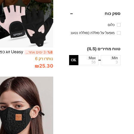
ספק כוח
כלום
מופעל על סוללה (סוללה נטענ
ת)
טווח מחירים (ILS)
%8
3 ימים אחרונים
Max:
Min:
נותרו רק 6
OK
₪25.30