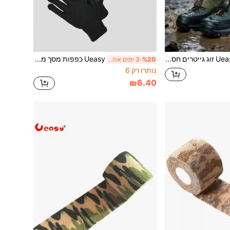
Ueasy זוג גייטרים חסיני נחשים - שריון רגליים עמיד למים ועמיד מאוד עם רצועות TPU נגד החלקה, מתאים לטיולים, טיפוס והרפתקאות חוץ | עמיד לקור (-30°C) וחסין לנשיכות בעלי חיים, לקמפינג
Ueasy כפפות מסך מגע יוניסקס, כפפות חצי אצבע קלות משקל ללא החלקה, מתאימות לטיולים, רכיבה על אופניים, נהיגה, מזג אוויר קר, ריצה, ספורט חוץ ועבודה יומית
%20
3 ימים אחרונים
נותרו רק 6
₪6.40