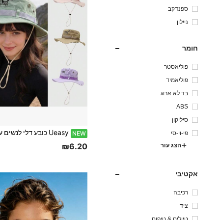
ספנדקב
ניילון
חומר
פוליאסטר
פוליאמיד
בד לא ארוג
ABS
סיליקון
פי-וי-סי
NEW
₪6.20
הצג עור
אקטיבי
רכיבה
ציד
טיולים & טיפוס