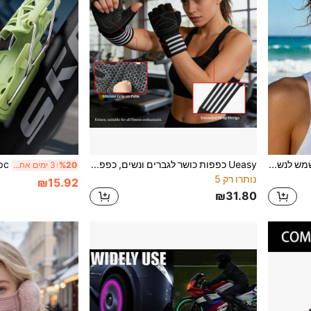
Ueasy מסכת פנים להגנה מהשמש לנשים, נושמת, עיצוב 3D למסגרת העיניים, קלה משקל, חסינת רוח והגנה מהשמש, ציוד הגנה לרכיבה, טיולים ופעילות חוץ, ניתנת לשטיפה במכונה, התאמה נוחה, מסכת פנים במרקם סרוג
Ueasy כפפות כושר לגברים ונשים, כפפות ג'ים ללא אצבעות נושמות, כפפות אימון לנשים וגברים, הגנה מלאה על כף היד עם תמיכת רצועת פרק כף היד, כפפות אימון לג'ים, רכיבה על אופניים, אימון, הרמת משקולות, אימון צולב, כושר, עליות מתח, תלייה, איגוד
%20
3 ימים אחרונים
נותרו רק 5
₪15.92
₪31.80