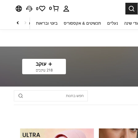
0
0
די שינה
נעליים
תכשיטים & אקססוריס
ביוטי ובריאות
טקסטיל לבית
ט
עוקב
218 עוקבים