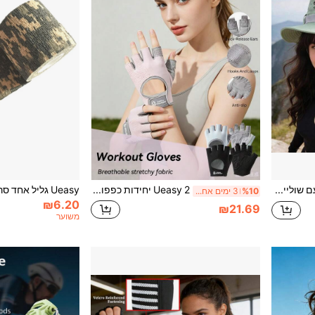
Ueasy כובע דלי לנשים עם שוליים מתכווננים, כובע הגנה מהשמש עם שוליים רחבים בצבע אחיד, כובע שמש ספורטיבי יומיומי, מתנה לספורט חוץ מתכווננת, מתאים לגולף, טיולים, ציד והרפתקאות חוץ
Ueasy 2 יחידות כפפות כושר חצי אצבע, כפפות רכיבה חצי אצבע, עם אחיזת סיליקון נגד החלקה וכרית כף יד עבה בולמת זעזועים, כפפות ספורט קלות ונושמות, מתאימות למכון כושר, הרמת משקולות, טיפוס, יוניסקס
%10
3 ימים אחרונים
₪6.20
₪21.69
משוער