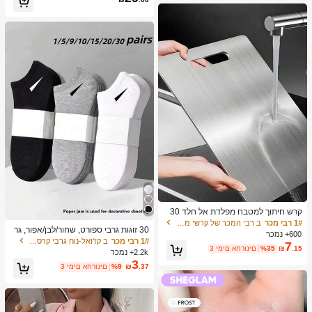
ת יומיומיות, יציאה
קרש חיתוך למטבח מפלדת אל חלד 30
4, מתאים לחיתוך בשר, פירות וירקות, קל
1# רבי מכר
ב רבי המכר של קרשי מטבח ושטיחים קרשי חיתוך, מחצלות
30 זוגות גרבי ספורט, שחור/לבן/אפור, גר
לניקוי, לבישול ביתי
600+ נמכר
ביים בצבעים אחידים בסגנון מינימליסטי,
1# רבי מכר
ב קז'ואל-נוח גרבי קרסול נשים
7
מתאימים ללבישה יומיומית קז'ואל, זמין ב
.15
₪
%35
3 ימים אחרונים
2.2k+ נמכר
-2/10/18/20/30/40/60 יחידות (הערה: 2
3
.37
₪
%9
3 ימים אחרונים
יחידות = 1 זוג), חזרה לבית הספר