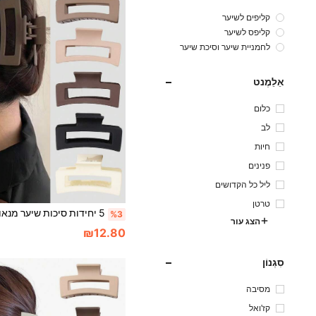
קליפים לשיער
קליפס לשיער
לחמניית שיער וסיכת שיער
אֵלֵמֶנט
כלום
לב
חיות
פנינים
ליל כל הקדושים
טרטן
%3
הצג עור
₪12.80
סִגְנוֹן
מסיבה
קז'ואל