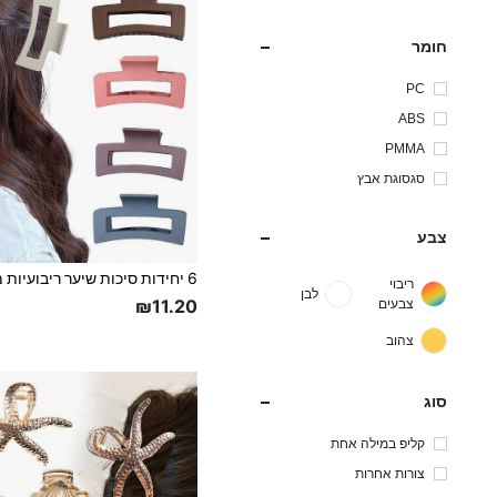
חומר
PC
ABS
PMMA
סגסוגת אבץ
צבע
ריבוי
לבן
צבעים
₪11.20
צהוב
סוג
קליפ במילה אחת
צורות אחרות