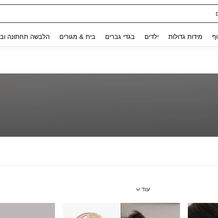
ת נשים
Use up and down arrow keys to חיפוש אחרון and לחפש ולמצוא. Press Enter to select.
וף
מידות גדולות
ילדים
בגדי גברים
בית & מגורים
הלבשה תחתונה ובג
עוד