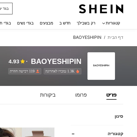
חולצו
 navigate search
קטגוריות
רק בשבילך
חדש ב
מבצעים
בגדי נשים
בגדי ח
דף הבית
BAOYESHIPIN
/
BAOYESHIPIN
4.93
1.3K נמכרו לאחרונה
119 רכישה חוזרת
פריט
פרומו
ביקורות
סינון
קטגוריה