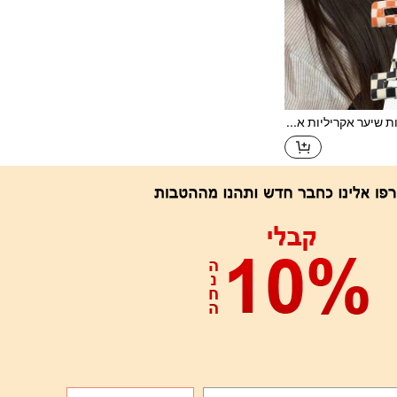
4 יחידות סיכות שיער אקריליות אלגנטיות מבריקות בעיצוב שחמט, גדולות וקטנות, סיכות שיער חלולות לאחורי הראש, רחצה, חצי אסוף, זנב סוס, קיבוע שיער ללא קמטים, מתאים ליציאות, ספורט, קניות, מסיבות, מפגשים, הופעות, תה אחר הצהריים, אביזרי שיער רב-שימושיים עם תחושה פרימיום, מתנה אידיאלית ליום האהבה, חזרה לבית הספר, חג ההודיה, יום הולדת