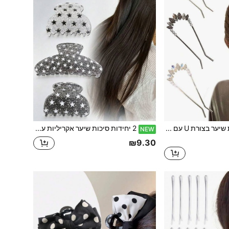
2 יחידות סיכות שיער בצורת U עם עיטורי ריינסטון בצורת עלה, סיכות אלגנטיות לסידור שיער בבסיס הראש לנשים ובנות, קליפים לקיבוע חצי שיער, אביזרי שיער יוקרתיים למסיבת ערב, נשף, חתונה, האנפו, צ'ונגסאם, שמלת מאמיאן, מתנה אידיאלית ליום האהבה, יום האם, יום נישואין, יום הולדת
2 יחידות סיכות שיער אקריליות עם נצנצים דקים איכותיים בצורת כוכב, גדלים גדול וקטן, סיכות שיער אלגנטיות לאחורי הראש לחצי-אסוף, קוקו גבוה, מקלחת, יציאות, ספורט, קניות, מסיבות, מפגשים, חופשת חוף, הופעות, תה אחר הצהריים, אביזרי שיער מעודנים, מתנה אידיאלית ליום האהבה, חזרה לבית הספר, יום נישואין, יום הולדת
NEW
₪9.30