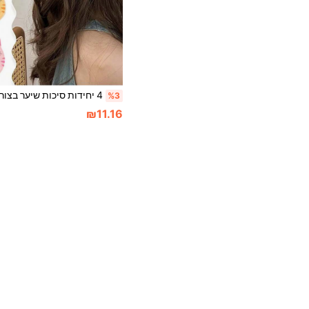
%3
₪11.16