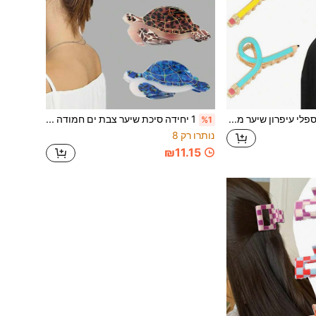
3 ספלי עיפרון שיער מסגסוגת עם טיפות שמן צבעוניות, ספלי שיער פרימיום לסיכה חצי-גבוהה, ספלי קיבוע שיער ללא סימנים וללא החלקה, אביזרי שיער אישיים וכיפיים לבנות, מתאים לרחצה, יציאות, ספורט, קניות, חופשה, בית ספר, הופעה, תה אחר הצהריים, חזרה לבית ספר, הלווין, קרנבל, יום הולדת, מתנה יצירתית לחג
1 יחידה סיכת שיער צבת ים חמודה מאצטט, סיכת שיער גדולה פרימיום לאסוף את השיער מאחור, מראה נפח, חצי אסוף גבוה, סיכת שיער לקיבוע חלק, ליציאות, ספורט, קניות, מסיבות, מפגשים, הופעות, תה אחר הצהריים, אביזר שיער אישי וכיפי, יום האהבה, חזרה לבית הספר, הלווין, מתנה יצירתית ליום הולדת
%1
נותרו רק 8
₪11.15