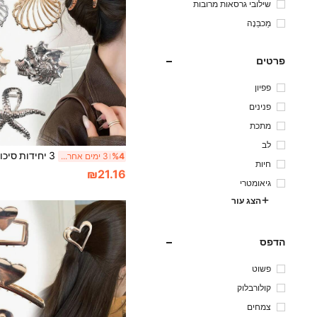
שילובי גרסאות מרובות
מַכבֵּנָה
פרטים
פפיון
פנינים
מתכת
לב
%4
3 ימים אחרונים
חיות
₪21.16
גיאומטרי
הצג עור
הדפס
פשוט
קולורבלוק
צמחים