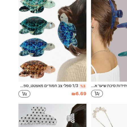
2 יחידות סיכת שיער אקרילית יוקרתית עם מעבר צבע כחול טווס, סיכת שיער אלגנטית לאחורי הראש למקלחת, סיכה, חצי אסוף, זנב סוס גבוה, סיכת שיער גדולה, קיבוע שיער חלק, מתאימה ליציאות, ספורט, קניות, מסיבות, מפגשים, הופעות, תה אחר הצהריים, אביזר שיער רב-שימושי, מתנה אידיאלית ליום האהבה, חזרה ללימודים, חג ההודיה
1/3 ספלי צב חמודים מאצטט, ספלי שיער אלגנטיים לרחצה בחלק האחורי של הראש, ספלי שיער לחצי-אסוף וזנב סוס גבוה
%3
₪6.69