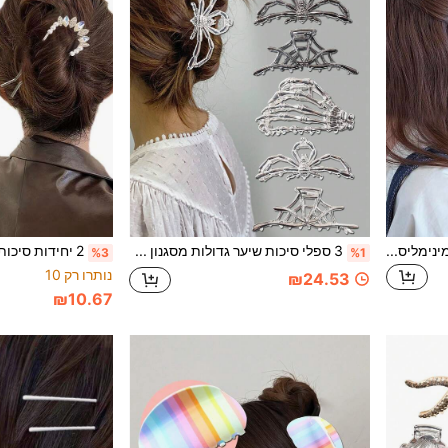
6 יחידות סיכות שיער ריבועיות מינימליסטיות בצבעים חלקים במראה מט, סיכות שיער חלולות איכותיות לחלק האחורי של הראש, למקלחת, לשיער חצוי, לזנב סוס גבוה, לקיבוע שיער ללא קמטים, מתאימות ליציאות, ספורט, קניות, מסיבות, קמפינג, הופעות, תה אחר הצהריים, אביזרי שיער רב-שימושיים, מתנה פרקטית ליום האהבה, לחזרה לבית הספר, לחג ההודיה, ליום הולדת
3 ספלי סיכות שיער גדולות מסגנון כהה של הלווין עם עיטורי עכביש, רשת עכביש, גולגולת ויד עכביש מסגסוגת, סיכות שיער חלולות פרימיום לשיער עבה, עיצוב שיער חצי-אסוף, סיכות קיבוע שיער ללא תפרים ליציאות, ספורט, קניות, מסיבות, מפגשים, אווירת חג, אביזרי שיער אישיים ומשעשעים, חזרה לבית הספר, הלווין, קרנבל, יום נישואין, יום הולדת, מתנה אידיאלית
%3
%1
נותרו רק 10
₪24.53
₪10.67