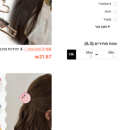
גיאומטרי
חיות
מצויר
הצג עור
טווח מחירים (ILS)
%5
3 ימים אחרונים
Max:
Min:
OK
₪21.87