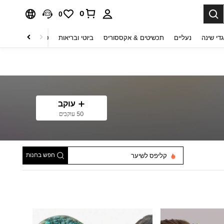
0
0
די שינה
נעליים
תכשיטים & אקססוריס
ביוטי ובריאות
טקסטיל לבית
ט
עוקב
50 עוקבים
חפש בחנות
קליפס לשיער