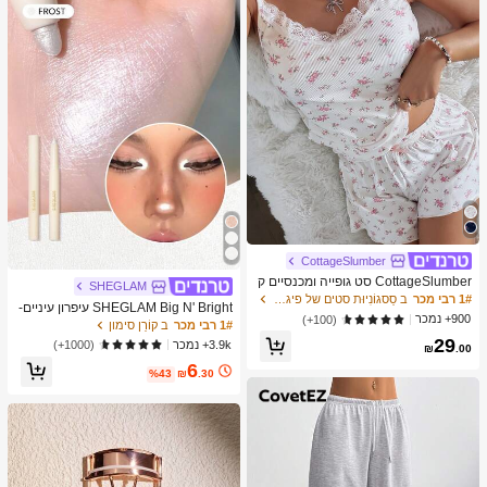
מברשות איפור, מתנה מושלמת, מתנה ע
בורה
CottageSlumber
CottageSlumber סט גופייה ומכנסיים ק
SHEGLAM
צרים סרוגים עם שוליים נצנצים וקונטרס
1# רבי מכר
ב סַסגוֹנִיוּת סטים של פיג'מות לנשים
SHEGLAM Big N' Bright עיפרון עיניים-
ט תחרה
900+ נמכר
(100+)
Frost מותג יופי קוסמטיקה איפור לנשים ו
1# רבי מכר
ב קוֹרֵן סימון
לנערות
29
3.9k+ נמכר
(1000+)
₪
.00
6
%43
₪
.30