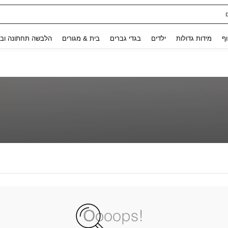
Use up and down arrow keys to חיפוש אחרון and לחפש ולמצוא. Press Enter to select.
וף
מידות גדולות
ילדים
בגדי גברים
בית & מגורים
הלבשה תחתונה ובג