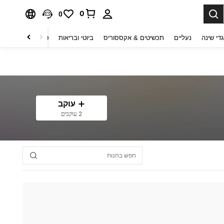
0
0
די שינה
נעליים
תכשיטים & אקססוריס
ביוטי ובריאות
טקסטיל לבית
ט
עוקב
2 עוקבים