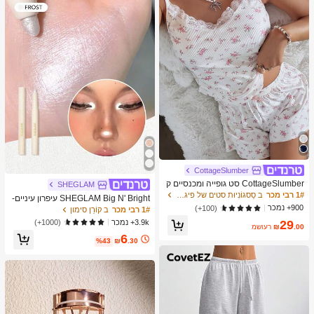
מברשות איפור, מתנה מושלמת, מתנה ע
בורה
CottageSlumber
CottageSlumber סט גופייה ומכנסיים ק
SHEGLAM
צרים סרוגים עם שוליים נצנצים וקונטרס
1# רבי מכר
ב סַסגוֹנִיוּת סטים של פיג'מות לנשים
SHEGLAM Big N' Bright עיפרון עיניים-
ט תחרה
900+ נמכר
Frost מותג יופי קוסמטיקה איפור לנשים ו
(100+)
1# רבי מכר
ב קוֹרֵן סימון
לנערות
3.9k+ נמכר
(1000+)
29
.00
₪
משוער
6
%43
₪
.30