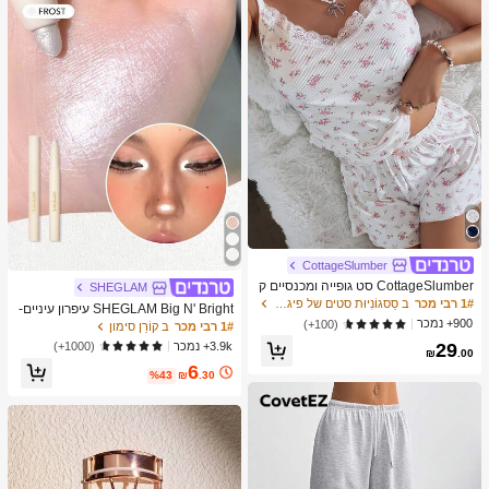
מברשות איפור, מתנה מושלמת, מתנה ע
בורה
CottageSlumber
CottageSlumber סט גופייה ומכנסיים ק
SHEGLAM
צרים סרוגים עם שוליים נצנצים וקונטרס
1# רבי מכר
ב סַסגוֹנִיוּת סטים של פיג'מות לנשים
SHEGLAM Big N' Bright עיפרון עיניים-
ט תחרה
900+ נמכר
Frost מותג יופי קוסמטיקה איפור לנשים ו
(100+)
1# רבי מכר
ב קוֹרֵן סימון
לנערות
3.9k+ נמכר
(1000+)
29
₪
.00
6
%43
₪
.30