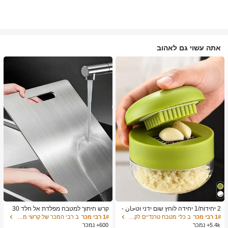
אתה עשוי גם לאהוב
2 יחידות/1 יחידה לוחץ שום ידני וטحان -
קרש חיתוך למטבח מפלדת אל חלד 30
כלי מטבח רב-תכליתי, ניתן להשתמש לקי
4, מתאים לחיתוך בשר, פירות וירקות, קל
1# רבי מכר
ב כלי מטבח טרנדיים לקיץ ולחוץ כלי מטבח אחרים
1# רבי מכר
ב רבי המכר של קרשי מטבח ושטיחים קרשי חיתוך, מחצלות
צוץ, פריסה וטחינה, מתאים לבית, מסעד
לניקוי, לבישול ביתי
5.4k+ נמכר
600+ נמכר