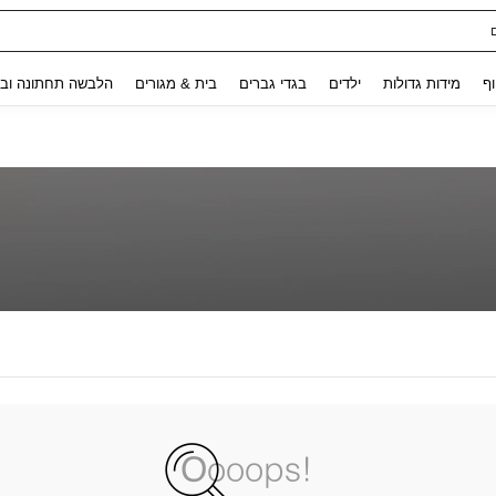
Use up and down arrow keys to חיפוש אחרון and לחפש ולמצוא. Press Enter to select.
וף
מידות גדולות
ילדים
בגדי גברים
בית & מגורים
הלבשה תחתונה ובג