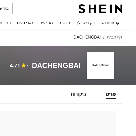
בגד ים
 navigate search
קטגוריות
רק בשבילך
חדש ב
מבצעים
בגדי נשים
בגדי ח
דף הבית
DACHENGBAI
/
DACHENGBAI
4.71
פריט
ביקורות