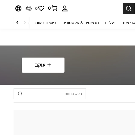
0
0
די שינה
נעליים
תכשיטים & אקססוריס
ביוטי ובריאות
טקסטיל לבית
ט
עוקב