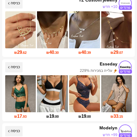
כניסה
10+ חדש
עליית עוקבים של 120%
29
40
40
29
₪
.62
₪
.30
₪
.39
₪
.07
Esseday
כניסה
עלייה במכירות 229%
עליית עוקבים של 115%
17
19
19
33
₪
.93
₪
.00
₪
.00
₪
.15
Modelyn
כניסה
99+ חדש