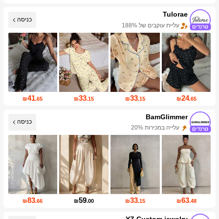
Tulorae
כניסה
עליית עוקבים של 188%
עלייה במכירות 247%
41
33
33
24
₪
.65
₪
.15
₪
.15
₪
.65
BamGlimmer
כניסה
עלייה במכירות 20%
עליית עוקבים של 129%
83
59
33
63
₪
.66
₪
.00
₪
.15
₪
.48
YZ Custom jewelry