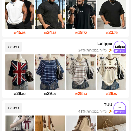
45
24
19
23
₪
.08
₪
.18
₪
.72
₪
.79
Lalippa
כניסה
עלייה במכירות 24%
109K עוקבים
29
29
28
26
₪
.00
₪
.00
₪
.13
₪
.97
TUU
כניסה
עלייה במכירות 41%
עליית עוקבים של 64%