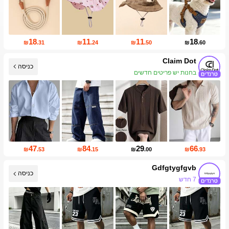
18
11
11
18
₪
.31
₪
.24
₪
.50
₪
.60
Claim Dot
כניסה
בחנות יש פריטים חדשים
47
84
29
66
₪
.53
₪
.15
₪
.00
₪
.93
Gdfgtygfgvb
כניסה
7 חדש