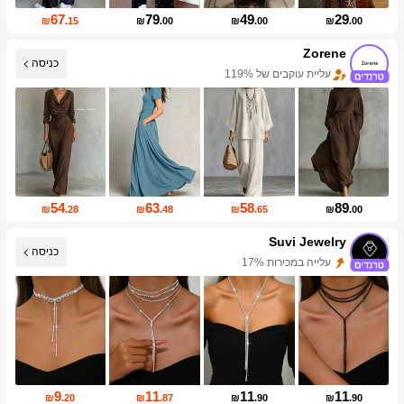
67
79
49
29
₪
.15
₪
.00
₪
.00
₪
.00
Zorene
כניסה
עליית עוקבים של 119%
54
63
58
89
₪
.28
₪
.48
₪
.65
₪
.00
Suvi Jewelry
עלייה במכירות 17%
כניסה
עלייה במספר העוקבים 999%+
9
11
11
11
₪
.20
₪
.87
₪
.90
₪
.90