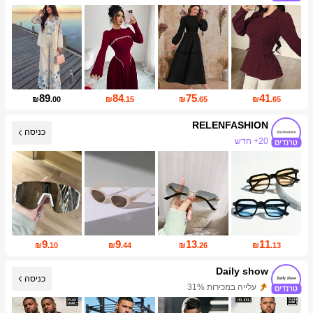
1.2M עוקבים
89
84
75
41
₪
.00
₪
.15
₪
.65
₪
.65
RELENFASHION
20+ חדש
כניסה
עליית עוקבים של 296%
9
9
13
11
₪
.10
₪
.44
₪
.26
₪
.13
Daily show
כניסה
עלייה במכירות 31%
עליית עוקבים של 320%