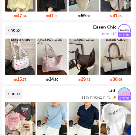
47
41
59
41
₪
.04
₪
.65
₪
.00
₪
.65
Essen Chic
10+ חדש
כניסה
עליית עוקבים של 82%
15
34
29
30
₪
.73
₪
.80
₪
.41
₪
.09
Littl
כניסה
עלייה במכירות 11%
109K עוקבים