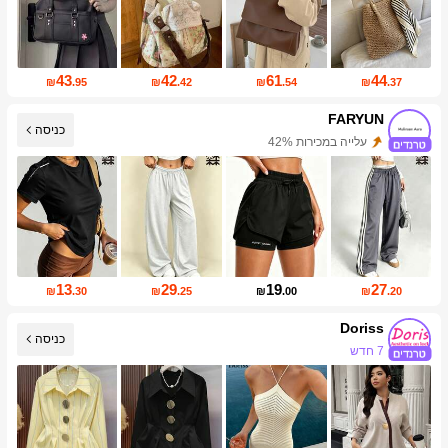
43
42
61
44
₪
.95
₪
.42
₪
.54
₪
.37
FARYUN
כניסה
עלייה במכירות 42%
עליית עוקבים של 417%
13
29
19
27
₪
.30
₪
.25
₪
.00
₪
.20
Doriss
כניסה
7 חדש
30K עוקבים