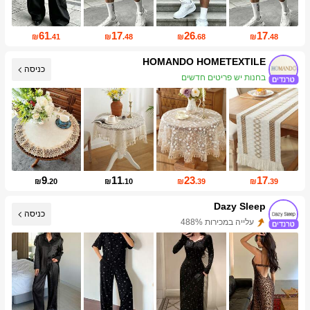
61
17
26
17
₪
.41
₪
.48
₪
.68
₪
.48
HOMANDO HOMETEXTILE
כניסה
בחנות יש פריטים חדשים
עליית עוקבים של 832%
9
11
23
17
₪
.20
₪
.10
₪
.39
₪
.39
Dazy Sleep
כניסה
עלייה במכירות 488%
עלייה במספר העוקבים 999%+