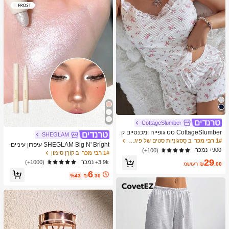
מברשות איפור, מתנה מושלמת, מתנה ע
בורה
CottageSlumber
CottageSlumber סט גופייה ומכנסיים ק
SHEGLAM
צרים סרוגים עם שוליים נצנצים וקונטרס
1# רבי מכר
ב סַסגוֹנִיוּת סטים של פיג'מות לנשים
SHEGLAM Big N' Bright עיפרון עיניים-
ט תחרה
900+ נמכר
(100+)
Frost מותג יופי קוסמטיקה איפור לנשים ו
1# רבי מכר
ב קוֹרֵן סימון
לנערות
29
3.9k+ נמכר
(1000+)
.00
₪
משוער
6
%43
₪
.30