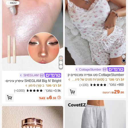
מברשות איפור, מתנה מושלמת, מתנה ע
בורה
CottageSlumber
CottageSlumber סט גופייה ומכנסיים ק
SHEGLAM
צרים סרוגים עם שוליים נצנצים וקונטרס
1# רבי מכר
ב סַסגוֹנִיוּת סטים של פיג'מות לנשים
SHEGLAM Big N' Bright עיפרון עיניים-
ט תחרה
900+ נמכר
Frost מותג יופי קוסמטיקה איפור לנשים ו
(100+)
1# רבי מכר
ב קוֹרֵן סימון
לנערות
3.9k+ נמכר
(1000+)
29
.00
₪
משוער
6
%43
₪
.30