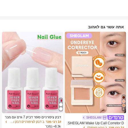
אתה עשוי גם לאהוב
4
דבק ציפורניים סופר דביק 7 גרם עם מבר
SHEGLAM
שת, דבק ג'ל מהיר ייבוש, מתאים לציפורנ
1# רבי מכר
ב דבק לציפורניים דבק ודבק לציפורניים
SHEGLAM Wake Up Call Corretor D
יים מלאכותיות, ציפורני אקריל, ציפורני ה
8.3k+ נמכר
e Cor Para Olheiras-Peach מותג יופי
1# רבי מכר
ב טבעי קונסילר