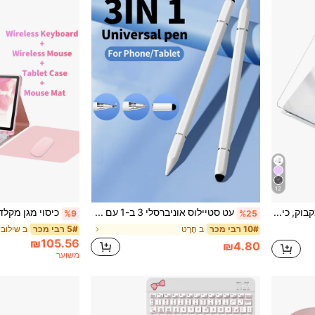
12
כיסוי הגנה שקוף תואם למקבוק, כיסוי הגנה קשיח מעמיד מפלסטיק למחשבי Air ו-Pro - שקוף
עט סטיילוס אוניברסלי 3 ב-1 עם דיסק גומי, תואם לטאבלטים, סמארטפונים, Pro, Mini, Surface ו-Chromebook
%9
%25
ב חֶרֶט
ב שילובי
10# רבי מכר
5# רבי מכר
₪105.56
₪4.80
משוער