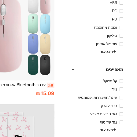
ABS
PC
TPU
זכוכית מחוסמת
סיליקון
עור פוליאוריתן
הצג עור
מאפיינים
קל משקל
%8
נייד
₪15.09
שינה/התעוררות אוטומטית
חסין לאבק
נגד טביעות אצבע
נגד שריטות
הצג עור