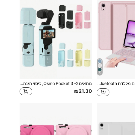
5
כיסוי מקלדת עם מקלדת Bluetooth נטענת נשלפת (280mAh) ומשטח מגע תואם לסמסונג גלקסי טאב / / SE, עם חריץ לעט (ורוד)
מתאים ל- Osmo Pocket 3, כיסוי הגנה מסיליקון, כיסוי הגנה לגימבל, סרט הגנה לעדשה, כיסוי הגנה נגד שריטות, כיסוי הגנה נגד התנגשות, הגנה מסיליקון רך, אביזרים חסיני אבק, אביזרי מארז למצלמה
₪21.30