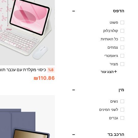
הדפס
פשוט
קולורבלוק
כל האותיות
צמחים
גיאומטרי
מצויר
%8
הצג עור
₪110.86
מין
נשים
לשני המינים
גברים
הרכב בד