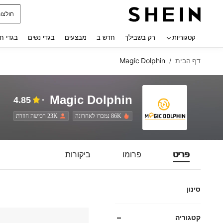
חולצו
 navigate search
קטגוריות
רק בשבילך
חדש ב
מבצעים
בגדי נשים
בגדי ח
דף הבית
Magic Dolphin
/
Magic Dolphin
4.85
86K נמכרו לאחרונה
23K רכישה חוזרת
פריט
פרומו
ביקורות
סינון
קטגוריה