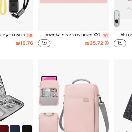
10
מקלדת Bluetooth אלחוטית (150mAh) עם כיסוי מקלדת נשלף ומחזיק סטיילוס, תואם לסמסונג גלקסי טאב ואייפד, Redmi Pad SE (ורוד)
XXL משטח עכבר לגיימינג/משטח עכבר | משטח שולחן/גודל גדול | שיפור הדיוק והמהירות | בסיס גומי, אחיזה יציבה על משטחים חלקים, נגד החלקה
%8
%1
₪10.76
₪35.72