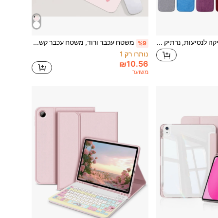
תיק מארגן אלקטרוניקה לנסיעות, נרתיק אחסון כבלים נייד, מתאים לאחסון אביזרים אלקטרוניים, כבלי נתונים, טלפונים, מטענים, כונני USB (שחור/אפור/כחול כהה/כחול טווס/אדום יין/סגול)
משטח עכבר ורוד, משטח עכבר קשת חמוד, משטח עכבר אלחוטי מרובע עם לב, משטח עכבר PU נגד החלקה, מתאים למחשב משרדי ולמחשב נייד, 26*21 ס"מ, מתנה לחג המולד/שנה חדשה (2026)
%9
נותרו רק 1
₪10.56
משוער