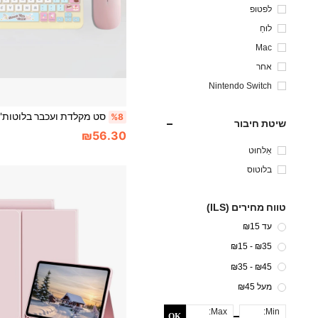
לפטופ
לוּחַ
Mac
אחר
Nintendo Switch
%8
שיטת חיבור
₪56.30
אַלחוּט
בלוטוס
טווח מחירים (ILS)
עד ₪15
₪35 - ₪15
₪45 - ₪35
מעל ₪45
Max:
Min:
OK