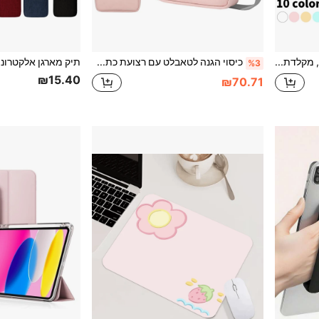
סט מקלדת ועכבר בלוטות', מקלדת אלחוטית ניידת (150mAh) תואמת לטאבלט סמסונג, אפל, אנדרואיד, iOS וחלונות, מתנה לחזרה ללימודים.
כיסוי הגנה לטאבלט עם רצועת כתף, תואם ל- Galaxy, Kindle וטאבלטים של Android
%3
₪15.40
₪70.71