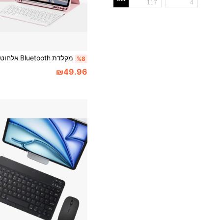
%8
₪49.96