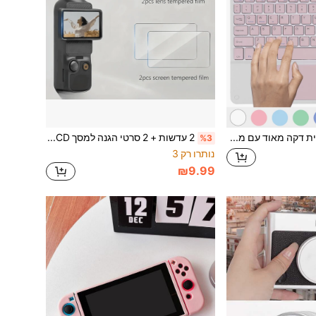
מקלדת אלחוטית דקה מאוד עם מגע בלוטות', מקלדת אלחוטית ניידת 10'' נטענת עבור iPad Tablet, תואמת Android, תואמת iOS, תואמת Windows, חיי סוללה ארוכים. מתנה לחזרה ללימודים.
2 עדשות + 2 סרטי הגנה למסך LCD תואמים למצלמת Osmo Pocket 4/3/2/1, אביזרי Osmo Pocket, סרט הגנה מזכוכית מחוסמת בקושי 9H, שקיפות גבוהה מאוד, כיסוי מלא מקצה לקצה.
%3
נותרו רק 3
₪9.99