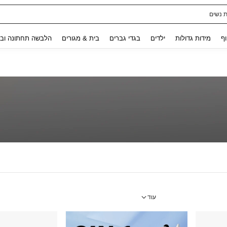
ת נשים
Use up and down arrow keys to חיפוש אחרון and לחפש ולמצוא. Press Enter to select.
וף
מידות גדולות
ילדים
בגדי גברים
בית & מגורים
הלבשה תחתונה ובג
עוד