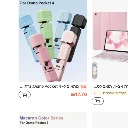
5
כיסוי מגן מקלדת 4 ב-1, תואם לסמסונג גלקסי טאב ולאייפד, Redm אייפד SE, כולל מקלדת Bluetooth אלחוטית נשלפת (150mAh) ועכבר, כיסוי מגן לטאבלט עם חריץ לעט (ורוד)
מתאים ל- Osmo Pocket 4, נרתיק הגנה מסיליקון, כיסוי הגנה לגימבל, סרט הגנה לעדשה, כיסוי הגנה נגד שריטות, כיסוי הגנה נגד התנגשות, הגנה מסיליקון רך, אביזרים חסיני אבק, אביזרי מארז למצלמה
%8
 מקלדות ועכברים
₪17.76