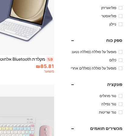
פוליאוריתן
פוליאסטר
ניילון
ספק כוח
מופעל על סוללה (סוללה נטענ
ת)
%9
כלום
₪85.81
מופעל על סוללה (סוללים אחרי
משוער
ם)
פונקציה
נגד מרגלים
נגד נפילה
נגד שריטות
מכשירים תואמים