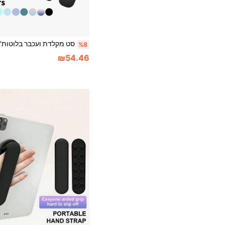
%8
₪54.46