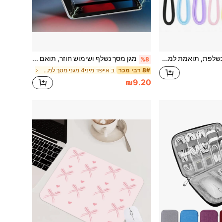
רצועת פרק יד נשלפת, תואמת למצלמת Osmo Pocket 3/Pocket 4, רצועת פרק יד נגד החלקה ואובדן, עם בורג מצלמה 1/4", אביזר למצלמת אקשן
מגן מסך נשלף ושימוש חוזר, תואם לסמסונג גלקסי טאב /, מרקם דמוי נייר לכתיבה וציור, משטח מט, מתנה אידיאלית ליום הולדת, משפחה וחברים. מגן מסך לטאבלט, אביזרים לטאבלט, עמיד למים, עמיד בפני זעזועים, נגד שריטות, נגד טביעות אצבעות, כיסוי מלא.
%8
ב אייפד מיני4 מגני מסך למשטחים
8# רבי מכר
₪9.20