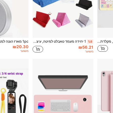
סט מקלדת ועכבר בלוטות', מקלדת אלחוטית ניידת (150mAh) תואמת לטאבלט סמסונג, אפל וטלפונים חכמים ומעלה, תואמת לאנדרואיד, תואמת ל-iOS, תואמת לווינדוס, מתנה לחזרה לבית הספר.
1 יחידה מעמד טאבלט למיטה, עיצוב כרית בצורת G, מתאים לגלישה או צפייה, מעמד כרית רב-תפקודי תואם לקוראי ספרים אלקטרוניים, ניתן להשתמש גם כמעמד טלפון אוניברסלי לספה או לרכב
%8
₪20.30
₪56.21
משוער
משוער