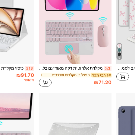
5
כיסוי מקלדת עם עכבר תואם לסמסונג גלקסי טאב, רדם SE, מקלדת Bluetooth אלחוטית נשלפת (150mAh) וחריץ לעט עכבר (עיצוב פרפר)
מקלדת אלחוטית דקה מאוד עם בלוטות' ומשטח מגע ועכבר בלוטות', מקלדת אלחוטית ניידת נטענת 10'' לטאבלט iPad, תואמת לאנדרואיד, תואמת ל-iOS, תואמת לווינדוס, מתנה לחזרה ללימודים.
%13
%3
₪91.70
ב שילובי מקלדות ועכברים
1# רבי מכר
משוער
₪71.20