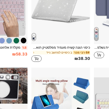
11
מקלדת Bluetooth אלחוטית נשלפת (150mAh) עם חריץ לעט, כיסוי מקלדת תואם ל- Galaxy Tab, Redm SE
כיסוי הגנה קשיח מעמיד מפלסטיק תואם למקבוק, מתאים באופן מושלם למסך רטינה וטביעת אצבע (שקוף מבריק)
%8
ב כיסויים למחשב נייד
6# רבי מכר
₪58.33
₪38.30