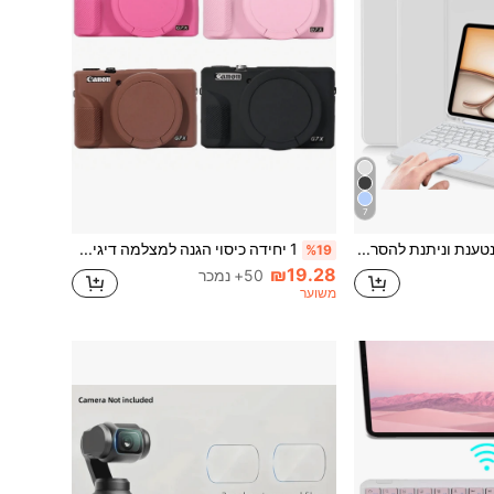
7
כיסוי מקלדת נטענת וניתנת להסרה עם משטח מגע וחריץ לעט, תואם לסמסונג גלקסי טאב / אייפד / רדמי אייפד SE, כיסוי מקלדת Bluetooth מגנטי (אפור בהיר)
1 יחידה כיסוי הגנה למצלמה דיגיטלית G7 X Mark III, כיסוי סיליקון למצלמה, תיק למצלמה, אביזרים למצלמה, נרתיק למצלמה
%19
₪19.28
50+ נמכר
משוער