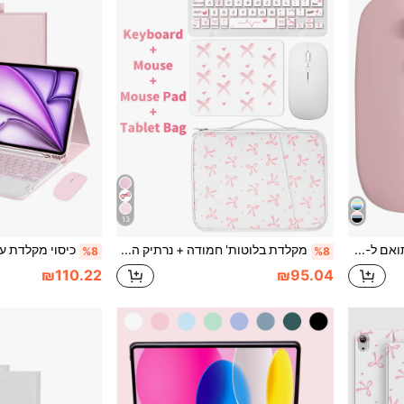
13
עכבר Bluetooth אלחוטי תואם ל-Surface Pro, עכבר Bluetooth אלחוטי למחשב נייד, עכבר מיני נייד, מתנה לחג המולד/ראש השנה 2026
מקלדת בלוטות' חמודה + נרתיק הגנה לטאבלט עם סרט + עכבר + פד לעכבר, סט מקלדת אלחוטית ניידת (150mAh) ועכבר, תואם לטאבלט סמסונג, אפל, אנדרואיד, iOS, ווינדוס. (לבן)
%8
%8
₪110.22
₪95.04