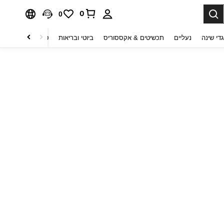
0
0
די שינה
נעליים
תכשיטים & אקססוריס
ביוטי ובריאות
טקסטיל לבית
ט