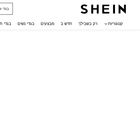
בגד ים
 navigate search
קטגוריות
רק בשבילך
חדש ב
מבצעים
בגדי נשים
בגדי ח