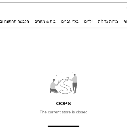
Use up and down arrow keys to חיפוש אחרון and לחפש ולמצוא. Press Enter to select.
וף
מידות גדולות
ילדים
בגדי גברים
בית & מגורים
הלבשה תחתונה ובג
OOPS
The current store is closed