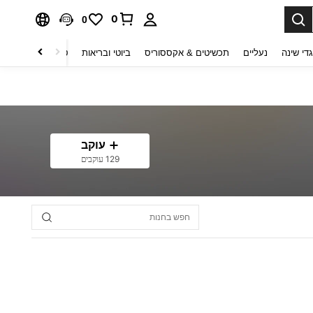
0
0
די שינה
נעליים
תכשיטים & אקססוריס
ביוטי ובריאות
טקסטיל לבית
ט
עוקב
129 עוקבים