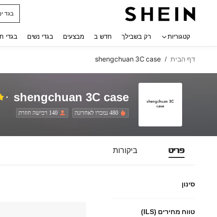
בגד ים
 navigate search
קטגוריות
רק בשבילך
חדש ב
מבצעים
בגדי נשים
בגדי ח
דף הבית
shengchuan 3C case
/
shengchuan 3C case
480 נמכרו לאחרונה
140 רכישה חוזרת
פריט
ביקורות
סינון
טווח מחירים (ILS)