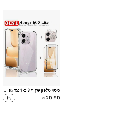
כיסוי טלפון שקוף 3 ב-1 נגד נפילות, כיסוי מגן TPU רך, מגן מסך + זכוכית עדשת מצלמה, כיסוי מגן מלא עמיד בפני שריטות עבור Honor 600 Lite, Honor X7D, X9D, X8C, X8B, X6C, X6B, Honor 400 Lite, Honor X5D, X6D, X8D
₪20.90