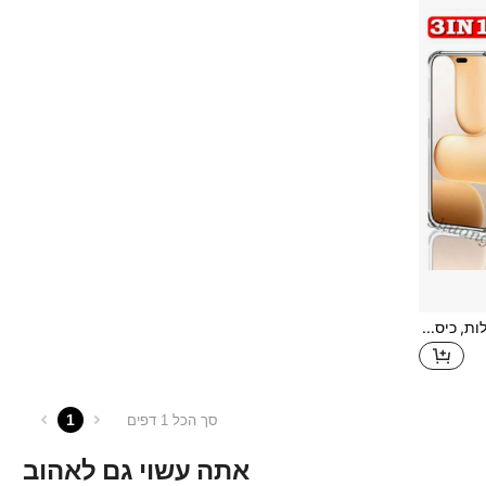
כיסוי טלפון שקוף 3 ב-1 נגד נפילות, כיסוי מגן TPU רך, מגן מסך + זכוכית עדשת מצלמה, כיסוי מגן מלא עמיד בפני שריטות עבור Honor 600 Lite, Honor X7D, X9D, X8C, X8B, X6C, X6B, Honor 400 Lite, Honor X5D, X6D, X8D
1
סך הכל 1 דפים
אתה עשוי גם לאהוב