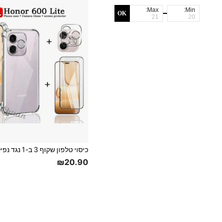
Max:
Min:
OK
₪20.90