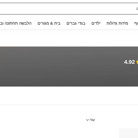
Use up and down arrow keys to חיפוש אחרון and לחפש ולמצוא. Press Enter to select.
וף
מידות גדולות
ילדים
בגדי גברים
בית & מגורים
הלבשה תחתונה ובג
4.92
עוד