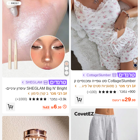
מברשות איפור, מתנה מושלמת, מתנה ע
בורה
CottageSlumber
CottageSlumber סט גופייה ומכנסיים ק
SHEGLAM
צרים סרוגים עם שוליים נצנצים וקונטרס
1# רבי מכר
ב סַסגוֹנִיוּת סטים של פיג'מות לנשים
SHEGLAM Big N' Bright עיפרון עיניים-
ט תחרה
900+ נמכר
(100+)
Frost מותג יופי קוסמטיקה איפור לנשים ו
1# רבי מכר
ב קוֹרֵן סימון
לנערות
29
3.9k+ נמכר
(1000+)
.00
₪
משוער
6
%43
₪
.30