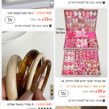
(1000+)
שיעור גבוה של לקוחות חוזרים
18
כיסוי הגנה מגנטי מינימליסטי מסיליקון נוזלי לטעינה אלחוטית, 1 יחידה, תואם ל-17 Air 16 14 13 12 15 Pro Max Plus, עם הגנת קטיפה למצלמה, מתנה לאביב ויום הולדת, למשרד מקצועי, עמיד לזעזועים
%15
ימים אחרונים 2
13
.60
₪
3k+ נמכר
שיעור גבוה של לקוחות חוזרים
סט אביזרי שיער חדש 534 יחידות, שילוב מתוק ואופנתי לבנות, מתנה מושלמת למסיבת החג לאחיות ולחברות
2# רבי מכר
ב קשת עיצוב שיער לבנות
16
.20
₪
900+ נמכר
משוער
11
שיעור גבוה של לקוחות חוזרים
1# רבי מכר
ב אַף לֹא אֶחָד צמידי נשים
4 צמידי באנגל עגולים מאקריליק בסגנון רטרו אלגנטי לנשים, עיצוב פשוט אופנתי, מתאימים ללבישה יומיומית ואירועים, מתנה עבורה
%15
ימים אחרונים 2
(1000+)