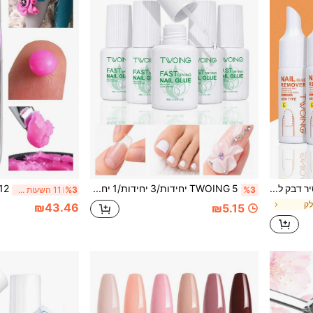
TWOING מסיר דבק לציפורניים מלאכותיות, מסיר דבק מתמוסס במהירות, מסיר בקלות ציפורניים אקריליות, ציפורניים לקשירה ואבני חן - מכסה נוח לניקוי, פורמולה מועשרת בוויטמין E, יישום מהיר וללא טרחה
TWOING 5 יחידות/3 יחידות/1 יחידה 8 מ"ל דבק ציפורניים למריחה מהירה לייבוש עבור ציפורניים להדבקה, קצות ציפורניים אקריליים, ציפורניים מלאכותיות, אבני חן קטנות ותכשיטי ציפורניים, דבק שקוף חזק, ללא צורך במנורת UV
%3
%3
11 השעות האחרונות
לק
₪43.46
₪5.15