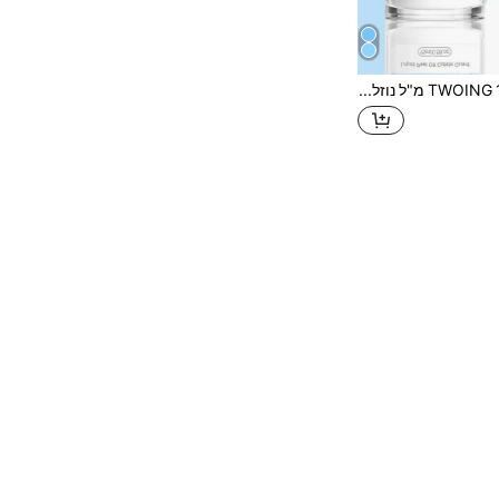
TWOING 15 מ"ל נוזל לקילוף ציפורניים דבק נגד הצפה לקצה סרט לטקס, מגן לציפורניים לקלף לציפורניים ללק אצבעות, אבזר לק למניקור