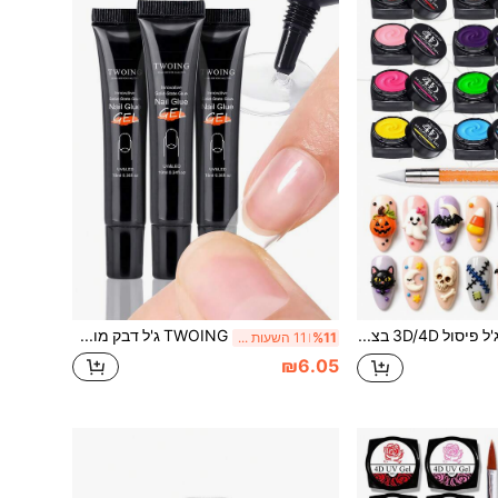
TWOING סט ג'ל פיסול 3D/4D בצבעים אחידים להלווין, 12 צבעים, עם עט לאמנות ציפורניים, ערכת ג'ל ציור בולט לעיצובים מוגבהים של אמנות ציפורניים DIY
TWOING ג'ל דבק מוצק לקצוות ציפורניים לציפורניים עיתונות, ג'ל ציפורניים 3 ב-1, אחיזה חזקה לקצוות ציפורניים מלאכותיות, אבני חן, אבני חן וקישוטי ציפורניים גדולים
%11
11 השעות האחרונות
₪6.05