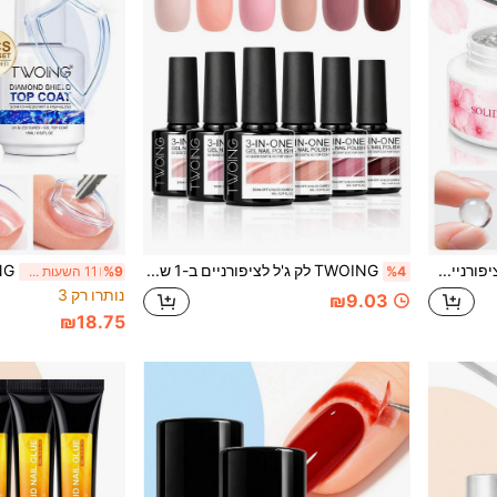
TWOING 25g ג'ל דבק ציפורניים מוצק בריח רענן – ג'ל שקוף לאחיזה חזקה לציפורניים נצמדות, קצות ציפורניים מלאכותיות ואבני חן, ג'ל אמנות ציפורניים UV/LED עמיד לאורך זמן לשימוש ביתי
TWOING לק ג'ל לציפורניים ב-1 שלב 8 מ"ל, ג'ל ג'לי שקוף בגוון ניוד UV/LED להסרה בהשריה, ללא צורך בשכבת בסיס או שכבת עליונה, גימור חלק ומבריק, מניקור ביתי באיכות סלון
%4
%9
11 השעות האחרונות
נותרו רק 3
₪9.03
₪18.75