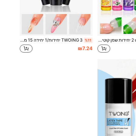
TWOING סט 2 יחידות שמן קוטיקולות רול-און, 5 מ"ל כל אחד, אפשרויות ריח אלוורה, ורד וקוקוס, שמן טיפוח נייד לציפורניים וקוטיקולות עם שמן ג'וג'ובה, שמן זרעי ענבים, סקוואלן וויטמין E, לשימוש יומיומי
TWOING 3 יחידות/1 יחידה 15 מ"ל ג'ל דבק חצי-מוצק לקצות ציפורניים מלאכותיות, קצות להדבקה, אבני חן ושרף, אמנות ציפורניים ביתית עמידה לאורך זמן, נדרשת מנורת UV/LED
%11
₪7.24