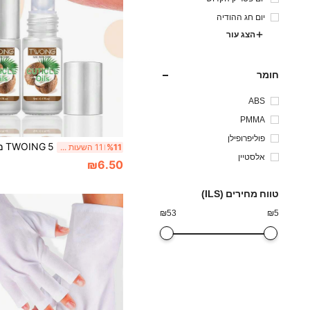
יום חג ההודיה
הצג עור
חומר
ABS
PMMA
פוליפרופילן
%11
11 השעות האחרונות
אלסטיין
₪6.50
טווח מחירים (ILS)
₪
53
₪
5