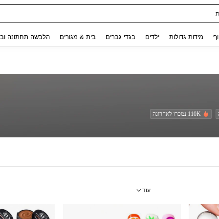
Use up and down arrow keys to חיפוש אחרון and לחפש ולמצוא. Press Enter to select.
וף
מידות גדולות
ילדים
בגדי גברים
בית & מגורים
הלבשה תחתונה ובג
110K נמכרו לאחרונה
עוד