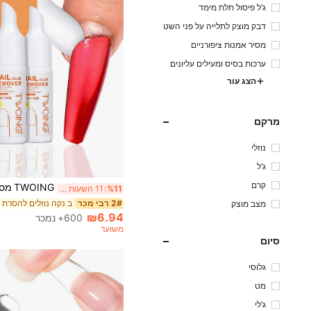
ג'ל פיסול תלת מימד
דבק מוצק לתלייה על פני השט
ח
מסיר אמנות ציפורניים
ערכות בסיס ומעילים עליונים
הצג עור
מרקם
נוזלי
ג'ל
קרם
%11
11 השעות האחרונות
ב נקה נוזלים להסרת 
2# רבי מכר
מצב מוצק
₪6.94
600+ נמכר
משוער
סיום
גלוסי
מט
ג'לי