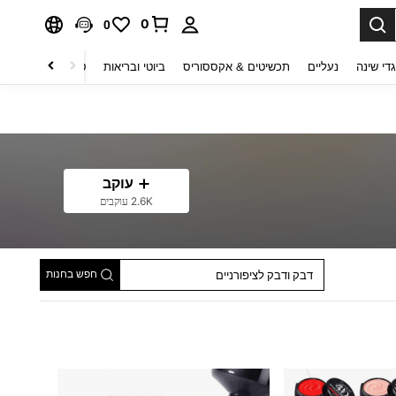
0
0
די שינה
נעליים
תכשיטים & אקססוריס
ביוטי ובריאות
טקסטיל לבית
ט
עוקב
2.6K עוקבים
נוזלי מסיר לק
סטים לסלון ציפורניים
מוצרי טיפוח לציפורניים
חפש בחנות
דבק ודבק לציפורניים