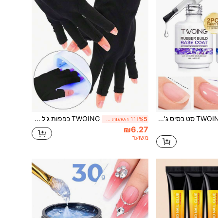
TWOING סט בסיס ג'ל לבנייה מגומי וטופ קוט Diamond Shine ללא צורך במחיקה 15ml+15ml, ג'ל UV LED להסרה בהשריה לציפורניים חזקות יותר, בניית אפקס, ברק גבוה, משטח חלק ועמידות ארוכת טווח
TWOING כפפות ג'ל להגנה מפני UV, כפפות מניקור, הגנה לידיים, כפפות אלסטיות ללא אצבעות של NaiArt, מתאימות לבית ולחוץ, שחור, ציוד לעיצוב ציפורניים
%5
11 השעות האחרונות
₪6.27
משוער