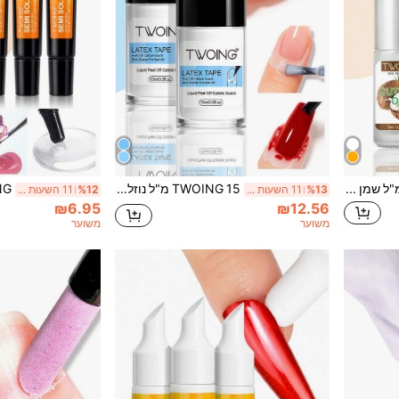
TWOING 5 מ"ל שמן לציפורניים, שמן מזין לציפורניים, מכיל שמן חוחובה, שמן זרעי ענבים, ויטמין E וסקוואלאן, מחזק את הציפורניים, מתאים לשימוש יומיומי, נייד, ציפורניים בניחוח קוקוס
TWOING 15 מ"ל נוזל לקילוף ציפורניים דבק נגד הצפה לקצה סרט לטקס, מגן לציפורניים לקלף לציפורניים ללק אצבעות, אבזר לק למניקור
%13
11 השעות האחרונות
%12
11 השעות האחרונות
₪6.95
₪12.56
משוער
משוער