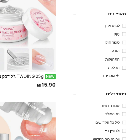
מאפיינים
לבוש ארוך
חָזָק
סופר חזק
הזנה
הִתחַזְקוּת
החלקה
הצג עור
NEW
₪15.90
פסטיבלים
שנה חדשה
חג המולד
ליל כל הקדושים
ולנטיין דיי
יום פטריק הקדוש