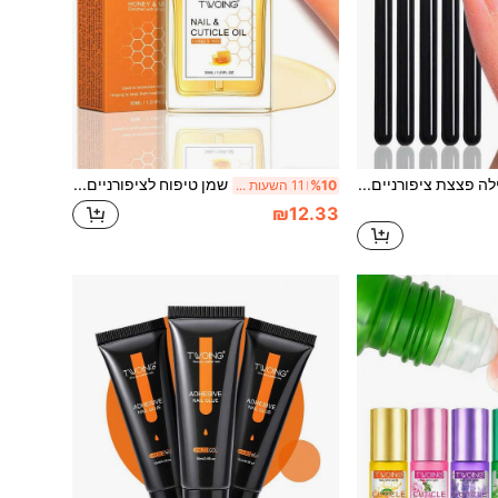
TWOING 5 יח'\חבילה פצצת ציפורניים אבן ספוג קוורץ אבן ציפורניים עט קובץ ציפורניים סטיק מסיר לציפורניים גוזם חוצץ פדיקור עט פדיקור כלי טיפוח ציפורניים לסלון יופי ביתי קילוף עור מת תיקון
שמן טיפוח לציפורניים בטעם דבש TWOING - בקבוק טפטפת 30 מ"ל, מתאים לעור יבש וציפורניים דקות, מעניק לחות ומזין את הציפורניים והציפורניים, הופך את הציפורניים לבריאות יותר וחלק יותר, טיפוח לחות יומיומי לידיים ולרגליים
%10
11 השעות האחרונות
₪12.33