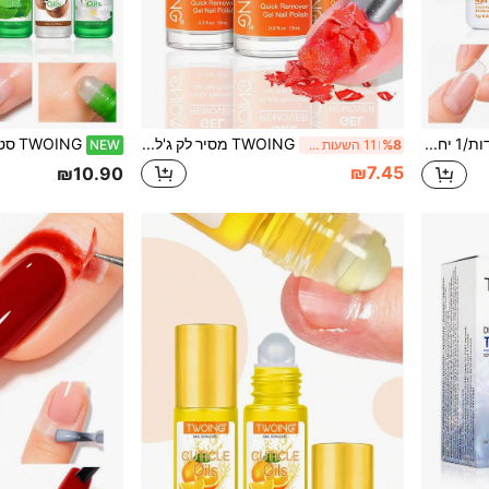
TWOING 6 יחידות/3 יחידות/1 יחידה דבק ציפורניים למריחה מהירה 7 גרם לציפורניים להדבקה, קצות ציפורניים אקריליים, ציפורניים מלאכותיות, אבני חן קטנות ותכשיטי ציפורניים, דבק שקוף חזק, ללא צורך במנורת UV
TWOING מסיר לק ג'ל לציפורניים 15 מ"ל, מסיר Soak Off ללא צורך בנייר אלומיניום, תמיסת הסרה מהירה וקלה ללק ג'ל לציפורניים, ללא השריה או עטיפה למניקור ביתי
%8
11 השעות האחרונות
NEW
₪7.45
₪10.90