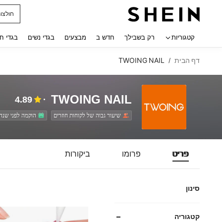
בגד ים
 navigate search
קטגוריות
רק בשבילך
חדש ב
מבצעים
בגדי נשים
בגדי ח
דף הבית
TWOING NAIL
/
TWOING NAIL
4.89
שיעור גבוה של לקוחות חוזרים
הוקמה לפני שנה
פריט
פרומו
ביקורות
סינון
קטגוריה