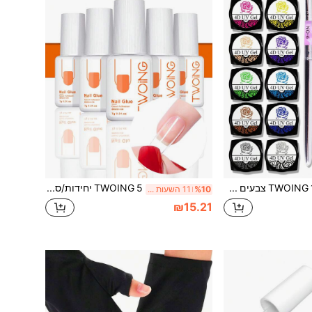
TWOING 12 צבעים סטים קישוטי ציפורניים אקססוריז קימורים גירל אספקה 3D 4D דגם מחוטב UV גירל DIY ציפורניים צביעה ניתן להסרה 3D גירל
TWOING 5 יחידות/סט דבק ציפורניים חזק במיוחד, מתאים לציפורניים מלאכותיות, ציפורניים אקריליות, ציפורניים מצופות, דבק עמיד לאורך זמן, מתאים לקישוט ציפורניים, דבק ריינסטון ייבוש מהיר
%10
11 השעות האחרונות
₪15.21