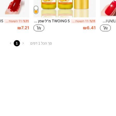
TWOING Diamond Shine No-Wipe Gel Top Coat – 15ml UV/LED Soak-Off, ברק גבוה, עמיד לאורך זמן, עמיד לשריטות, גימור שקוף קריסטלי, איטום מקצועי לאמנות ציפורניים למסלון וטיפוח עצמי
TWOING 5 מ"ל שמן לציפורניים, שמן מזין לציפורניים, מכיל שמן חוחובה, שמן זרעי ענבים, ויטמין E וסקוואלאן, מחזק את הציפורניים, מתאים לשימוש יומיומי, נייד, ציפורניים בניחוח תפוז
%11
11 השעות האחרונות
%11
11 השעות האחרונות
₪7.21
₪6.41
1
סך הכל 1 דפים