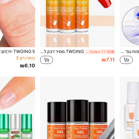
TWOING כפפות נגד UV כפפות הגנה מג'ל למניקור, הגנה על הידיים אמנות ציפורניים כפפה ללא אצבעות גמישה לבית ולחוץ, ציוד לציפורניים, כלי ציפורניים, כלי אמנות ציפורניים, חזרה לבית הספר, ציפורניים, כלי ציפורניים לציפורניים עיתונות
TWOING מסיר דבק לציפורניים נצמדות & קצות ציפורניים מלאכותיות, מסיר דבק מהיר על בסיס שמן עם מכסה להרמה, פורמולת ויטמין E, לאבני חן & עיטורי ציפורניים
%10
11 השעות האחרונות
נותרו רק 5
₪7.11
₪6.10