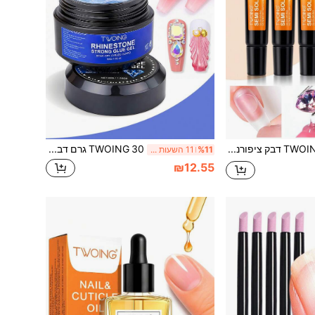
TWOING דבק ציפורניים מהיר ייבוש, דבק חזק חצי-מוצק לציפורניים נצמדות, ציפורני אקריל ואבני חן, ייבוש מהיר ללא מנורת UV, עמיד ועמיד לאורך זמן
TWOING 30 גרם דבק ציפורניים סופר ללא ניגוב ג'ל להדבקת אבני חן ושרף, ג'ל לקצוות ציפורניים אקריליים לסלון ביתי, מניקור, עיצוב אמנותי, עשה זאת בעצמך, דורש מנורת UV/LED לייבוש ציפורניים
%11
11 השעות האחרונות
₪12.55