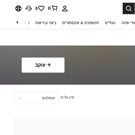
0
0
די שינה
נעליים
תכשיטים & אקססוריס
ביוטי ובריאות
טקסטיל לבית
ט
עוקב
מיין על פי