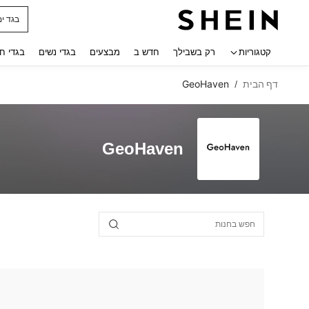
בגד ים
 navigate search
קטגוריות
רק בשבילך
חדש ב
מבצעים
בגדי נשים
בגדי ח
דף הבית
GeoHaven
/
GeoHaven