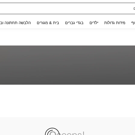
Use up and down arrow keys to חיפוש אחרון and לחפש ולמצוא. Press Enter to select.
וף
מידות גדולות
ילדים
בגדי גברים
בית & מגורים
הלבשה תחתונה ובג