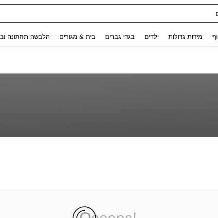
ת נשים
Use up and down arrow keys to חיפוש אחרון and לחפש ולמצוא. Press Enter to select.
וף
מידות גדולות
ילדים
בגדי גברים
בית & מגורים
הלבשה תחתונה ובג