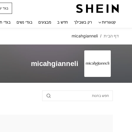
חולצו
 navigate search
קטגוריות
רק בשבילך
חדש ב
מבצעים
בגדי נשים
בגדי ח
דף הבית
micahgianneli
/
micahgianneli