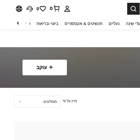
0
0
די שינה
נעליים
תכשיטים & אקססוריס
ביוטי ובריאות
טקסטיל לבית
ט
עוקב
מיין על פי