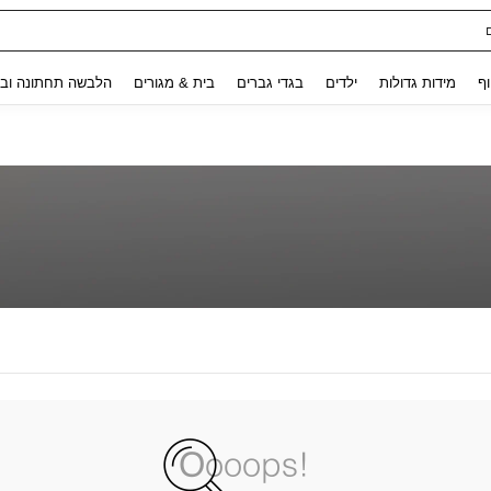
Use up and down arrow keys to חיפוש אחרון and לחפש ולמצוא. Press Enter to select.
וף
מידות גדולות
ילדים
בגדי גברים
בית & מגורים
הלבשה תחתונה ובג