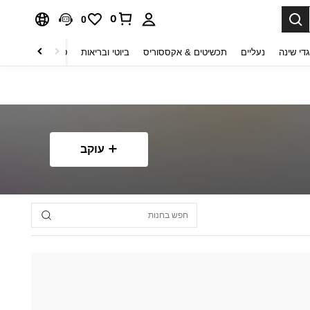
0
0
די שינה
נעליים
תכשיטים & אקססוריס
ביוטי ובריאות
טקסטיל לבית
ט
עוקב