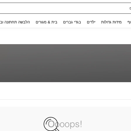
Use up and down arrow keys to חיפוש אחרון and לחפש ולמצוא. Press Enter to select.
וף
מידות גדולות
ילדים
בגדי גברים
בית & מגורים
הלבשה תחתונה ובג