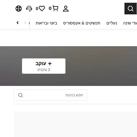
0
0
די שינה
נעליים
תכשיטים & אקססוריס
ביוטי ובריאות
טקסטיל לבית
ט
עוקב
2 עוקבים