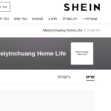
בגד ים
 navigate search
קטגוריות
רק בשבילך
חדש ב
מבצעים
בגדי נשים
בגדי ח
דף הבית
Meiyinchuang Home Life
/
eiyinchuang Home Life
פריט
ביקורות