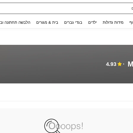
Use up and down arrow keys to חיפוש אחרון and לחפש ולמצוא. Press Enter to select.
וף
מידות גדולות
ילדים
בגדי גברים
בית & מגורים
הלבשה תחתונה ובג
M
4.93