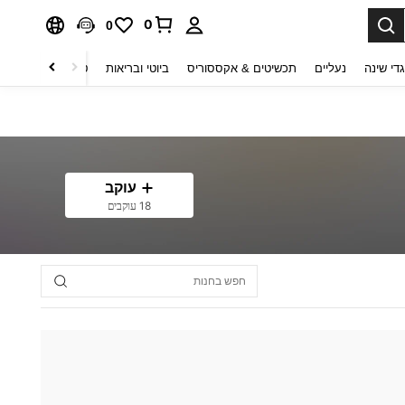
0
0
די שינה
נעליים
תכשיטים & אקססוריס
ביוטי ובריאות
טקסטיל לבית
ט
עוקב
18 עוקבים