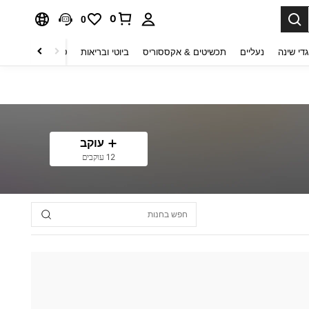
0
0
די שינה
נעליים
תכשיטים & אקססוריס
ביוטי ובריאות
טקסטיל לבית
ט
עוקב
12 עוקבים