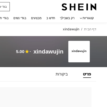
בגד ים
 navigate search
קטגוריות
רק בשבילך
חדש ב
מבצעים
בגדי נשים
בגדי ח
דף הבית
xindawujin
/
xindawujin
5.00
פריט
ביקורות