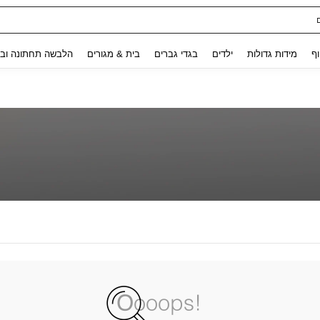
Use up and down arrow keys to חיפוש אחרון and לחפש ולמצוא. Press Enter to select.
וף
מידות גדולות
ילדים
בגדי גברים
בית & מגורים
הלבשה תחתונה ובג