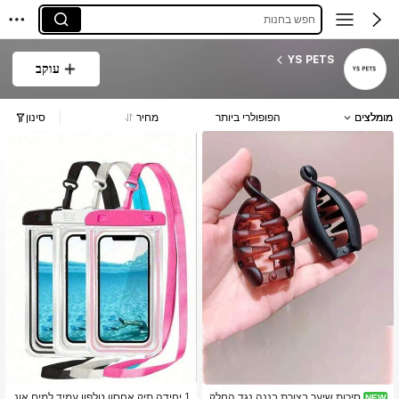
חפש בחנות
YS PETS
עוקב
מומלצים
הפופולרי ביותר
מחיר
סינון
סיכות שיער בצורת בננה נגד החלק
1 יחידה תיק אחסון טלפון עמיד למים אונ
NEW